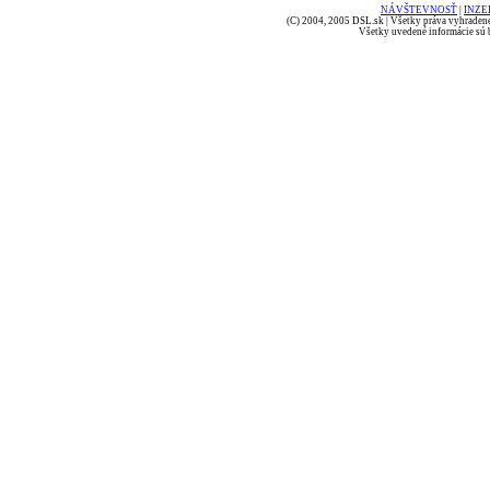
NÁVŠTEVNOSŤ
|
INZE
(C) 2004, 2005 DSL.sk | Všetky práva vyhradené
Všetky uvedené informácie sú b