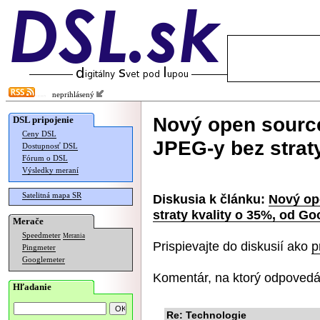
neprihlásený
Nový open sourc
DSL pripojenie
Ceny DSL
JPEG-y bez strat
Dostupnosť DSL
Fórum o DSL
Výsledky meraní
Satelitná mapa SR
Diskusia k článku:
Nový op
straty kvality o 35%, od Go
Merače
Speedmeter
Merania
Prispievajte do diskusií ako
p
Pingmeter
Googlemeter
Komentár, na ktorý odpovedá
Hľadanie
Re: Technologie