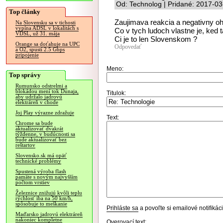
Od: Technolog | Pridané: 2017-03
Top články
Zaujimava reakcia a negativny oh
Na Slovensku sa v tichosti
vypína ADSL v lokalitách s
Co v tych ludoch vlastne je, ked 
VDSL, už 31. mája
Ci je to len Slovenskom ?
Orange sa doťahuje na UPC
Odpovedať
a O2, spustí 2.5 Gbps
pripojenie
Meno:
Top správy
Rumunsko odstrelmi a
blokádou mení tok Dunaja,
Titulok:
aby udržalo jadrovú
elektráreň v chode
Joj Play výrazne zdražuje
Text:
Chrome sa bude
aktualizovať dvakrát
týždenne, v budúcnosti sa
bude aktualizovať bez
reštartov
Slovensko.sk má opäť
technické problémy
Spustená výroba flash
pamäte s novým najvyšším
počtom vrstiev
Železnice znižujú kvôli teplu
rýchlosť iba na 50 km/h,
spôsobuje to meškanie
Prihláste sa
a povoľte si emailové notifiká
Maďarsko jadrovú elektráreň
nakoniec kompletne
Overovací text: