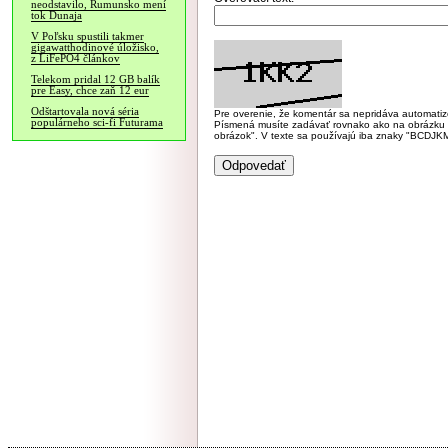
neodstavilo, Rumunsko mení
tok Dunaja
V Poľsku spustili takmer
gigawatthodinové úložisko,
z LiFePO4 článkov
Telekom pridal 12 GB balík
pre Easy, chce zaň 12 eur
Odštartovala nová séria
Pre overenie, že komentár sa nepridáva automatizov
populárneho sci-fi Futurama
Písmená musíte zadávať rovnako ako na obrázku veľk
obrázok". V texte sa používajú iba znaky "BC