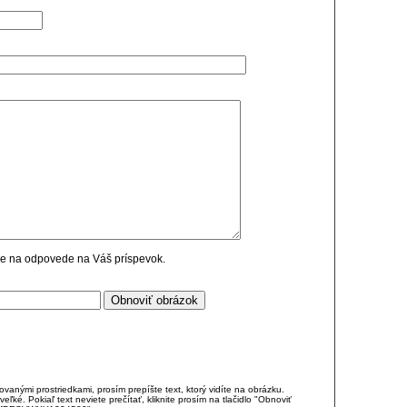
cie na odpovede na Váš príspevok.
anými prostriedkami, prosím prepíšte text, ktorý vidíte na obrázku.
é. Pokiaľ text neviete prečítať, kliknite prosím na tlačidlo "Obnoviť