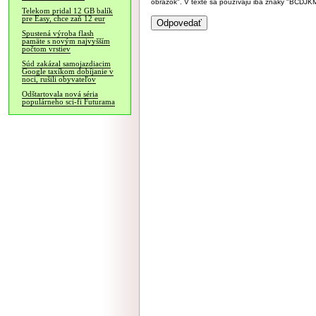
obrázok". V texte sa používajú iba znaky "BC
Telekom pridal 12 GB balík
pre Easy, chce zaň 12 eur
Spustená výroba flash
pamäte s novým najvyšším
počtom vrstiev
Súd zakázal samojazdiacim
Google taxíkom dobíjanie v
noci, rušili obyvateľov
Odštartovala nová séria
populárneho sci-fi Futurama