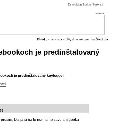
Za poslednú hodinu: 0 meraní
inzercia
Piatok, 7. augusta 2026, dnes má meniny
Štefánia
bookoch je predinštalovaný
okoch je predinštalovaný keylogger
ateľ
.
:55
m prosím, kks ja si na to normálne zavolám geeka