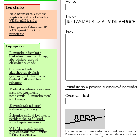
Meno:
Top články
Na Slovensku sa v tichosti
Titulok:
vypína ADSL v lokalitách s
VDSL, už 31. mája
Orange sa doťahuje na UPC
a O2, spustí 2.5 Gbps
Text:
pripojenie
Top správy
Rumunsko odstrelmi a
blokádou mení tok Dunaja,
aby udržalo jadrovú
elektráreň v chode
Chrome sa bude
aktualizovať dvakrát
týždenne, v budúcnosti sa
bude aktualizovať bez
reštartov
Prihláste sa
a povoľte si emailové notifiká
Maďarsko jadrovú elektráreň
nakoniec kompletne
Overovací text:
neodstavilo, Rumunsko mení
tok Dunaja
Slovensko.sk má opäť
technické problémy
Železnice znižujú kvôli teplu
rýchlosť iba na 50 km/h,
spôsobuje to meškanie
V Poľsku spustili takmer
Pre overenie, že komentár sa nepridáva automatizov
gigawatthodinové úložisko,
Písmená musíte zadávať rovnako ako na obrázku veľk
z LiFePO4 článkov