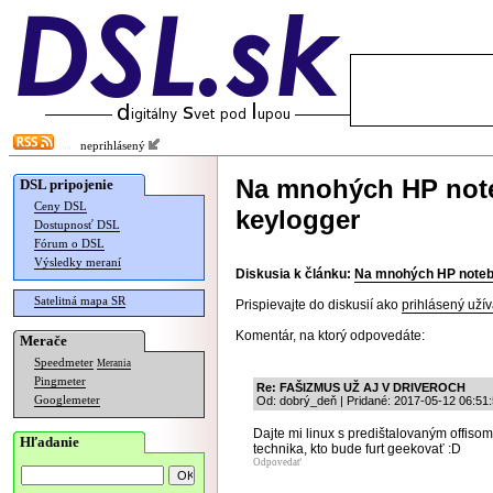
neprihlásený
Na mnohých HP note
DSL pripojenie
Ceny DSL
keylogger
Dostupnosť DSL
Fórum o DSL
Výsledky meraní
Diskusia k článku:
Na mnohých HP notebo
Satelitná mapa SR
Prispievajte do diskusií ako
prihlásený užív
Komentár, na ktorý odpovedáte:
Merače
Speedmeter
Merania
Pingmeter
Re: FAŠIZMUS UŽ AJ V DRIVEROCH
Googlemeter
Od: dobrý_deň | Pridané: 2017-05-12 06:51
Dajte mi linux s predištalovaným offiso
Hľadanie
technika, kto bude furt geekovať :D
Odpovedať