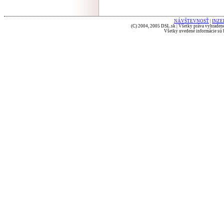
NÁVŠTEVNOSŤ
|
INZE
(C) 2004, 2005 DSL.sk | Všetky práva vyhradené
Všetky uvedené informácie sú b