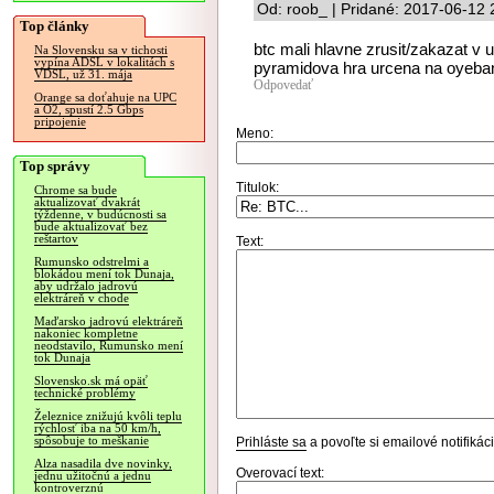
Od: roob_ | Pridané: 2017-06-12 
Top články
btc mali hlavne zrusit/zakazat v 
Na Slovensku sa v tichosti
vypína ADSL v lokalitách s
pyramidova hra urcena na oyebani
VDSL, už 31. mája
Odpovedať
Orange sa doťahuje na UPC
a O2, spustí 2.5 Gbps
pripojenie
Meno:
Top správy
Titulok:
Chrome sa bude
aktualizovať dvakrát
týždenne, v budúcnosti sa
bude aktualizovať bez
reštartov
Text:
Rumunsko odstrelmi a
blokádou mení tok Dunaja,
aby udržalo jadrovú
elektráreň v chode
Maďarsko jadrovú elektráreň
nakoniec kompletne
neodstavilo, Rumunsko mení
tok Dunaja
Slovensko.sk má opäť
technické problémy
Železnice znižujú kvôli teplu
rýchlosť iba na 50 km/h,
spôsobuje to meškanie
Prihláste sa
a povoľte si emailové notifiká
Alza nasadila dve novinky,
Overovací text:
jednu užitočnú a jednu
kontroverznú