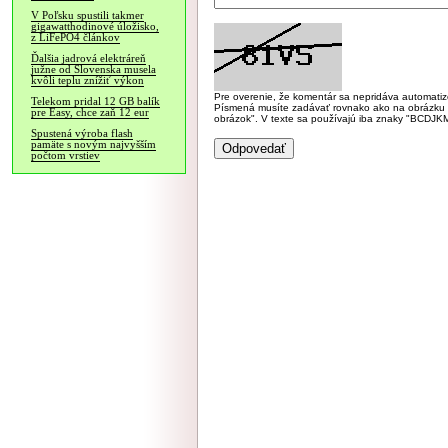
V Poľsku spustili takmer
gigawatthodinové úložisko,
z LiFePO4 článkov
Ďalšia jadrová elektráreň
južne od Slovenska musela
kvôli teplu znížiť výkon
Pre overenie, že komentár sa nepridáva automatizov
Telekom pridal 12 GB balík
Písmená musíte zadávať rovnako ako na obrázku veľk
pre Easy, chce zaň 12 eur
obrázok". V texte sa používajú iba znaky "BC
Spustená výroba flash
pamäte s novým najvyšším
počtom vrstiev