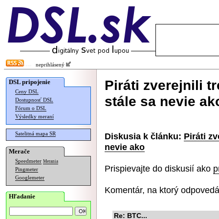
neprihlásený
Piráti zverejnili t
DSL pripojenie
Ceny DSL
stále sa nevie ak
Dostupnosť DSL
Fórum o DSL
Výsledky meraní
Satelitná mapa SR
Diskusia k článku:
Piráti zv
nevie ako
Merače
Speedmeter
Merania
Prispievajte do diskusií ako
p
Pingmeter
Googlemeter
Komentár, na ktorý odpovedá
Hľadanie
Re: BTC...