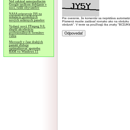
Súd zakázal samojazdiacim
Google taxíkom dobíjanie v
noci, rušili obyvateľov
NASA pripravuje ISS na
inštaláciu posledných
Pre overenie, že komentár sa nepridáva automatizov
nových solárnych panelov
Písmená musíte zadávať rovnako ako na obrázku veľk
obrázok". V texte sa používajú iba znaky "BC
Vydaný nový FFmpeg 9.0,
zlepšil akceleráciu
profesionálnych formátov
videa
Microsoft v čase drahých
pamätí sľubuje
optimalizovať spotrebu
RAM vo Windows 11