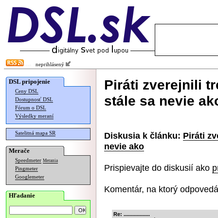
neprihlásený
Piráti zverejnili t
DSL pripojenie
Ceny DSL
stále sa nevie ak
Dostupnosť DSL
Fórum o DSL
Výsledky meraní
Satelitná mapa SR
Diskusia k článku:
Piráti zv
nevie ako
Merače
Speedmeter
Merania
Prispievajte do diskusií ako
p
Pingmeter
Googlemeter
Komentár, na ktorý odpovedá
Hľadanie
Re: ..................