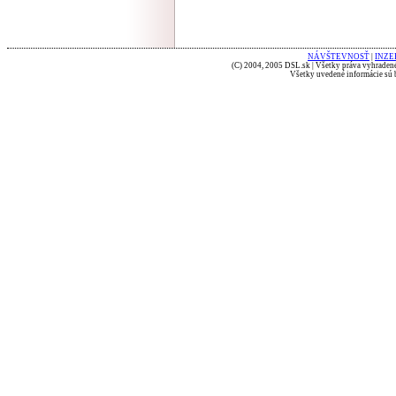
NÁVŠTEVNOSŤ
|
INZE
(C) 2004, 2005 DSL.sk | Všetky práva vyhradené
Všetky uvedené informácie sú b