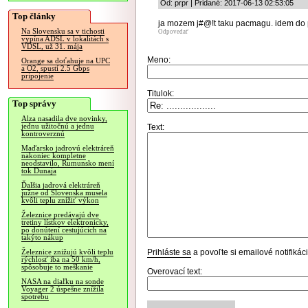
Od: prpr | Pridané: 2017-06-13 02:53:05
Top články
ja mozem j#@!t taku pacmagu. idem do
Na Slovensku sa v tichosti
Odpovedať
vypína ADSL v lokalitách s
VDSL, už 31. mája
Meno:
Orange sa doťahuje na UPC
a O2, spustí 2.5 Gbps
pripojenie
Titulok:
Top správy
Alza nasadila dve novinky,
jednu užitočnú a jednu
Text:
kontroverznú
Maďarsko jadrovú elektráreň
nakoniec kompletne
neodstavilo, Rumunsko mení
tok Dunaja
Ďalšia jadrová elektráreň
južne od Slovenska musela
kvôli teplu znížiť výkon
Železnice predávajú dve
tretiny lístkov elektronicky,
po donútení cestujúcich na
takýto nákup
Prihláste sa
a povoľte si emailové notifiká
Železnice znižujú kvôli teplu
rýchlosť iba na 50 km/h,
spôsobuje to meškanie
Overovací text:
NASA na diaľku na sonde
Voyager 2 úspešne znížila
spotrebu