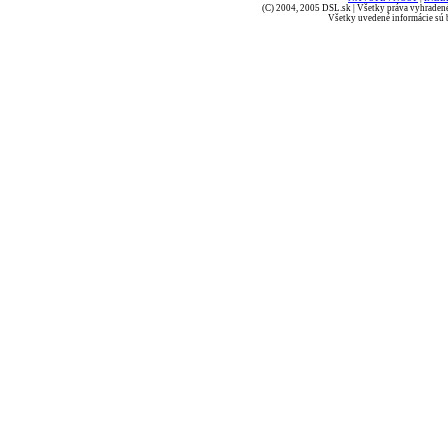
(C) 2004, 2005 DSL.sk | Všetky práva vyhradené
Všetky uvedené informácie sú b