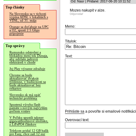
Od: Nasr | Pridané: 2017-06-20 10:11:52
Top články
Mozes nakupit v alze.
Na Slovensku sa v tichosti
Odpovedať
vypína ADSL v lokalitách s
VDSL, už 31. mája
Meno:
Orange sa doťahuje na UPC
a O2, spustí 2.5 Gbps
pripojenie
Titulok:
Top správy
Rumunsko odstrelmi a
blokádou mení tok Dunaja,
Text:
aby udržalo jadrovú
elektráreň v chode
Joj Play výrazne zdražuje
Chrome sa bude
aktualizovať dvakrát
týždenne, v budúcnosti sa
bude aktualizovať bez
reštartov
Slovensko.sk má opäť
technické problémy
Spustená výroba flash
pamäte s novým najvyšším
Prihláste sa
a povoľte si emailové notifiká
počtom vrstiev
V Poľsku spustili takmer
Overovací text:
gigawatthodinové úložisko,
z LiFePO4 článkov
Telekom pridal 12 GB balík
pre Easy, chce zaň 12 eur