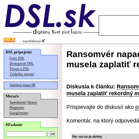
neprihlásený
Ransomvér napad
DSL pripojenie
Ceny DSL
musela zaplatiť 
Dostupnosť DSL
Fórum o DSL
Výsledky meraní
Satelitná mapa SR
Diskusia k článku:
Ransomv
musela zaplatiť rekordný m
Merače
Speedmeter
Merania
Prispievajte do diskusií ako
p
Pingmeter
Googlemeter
Komentár, na ktorý odpovedá
Hľadanie
Re: na co je dobry