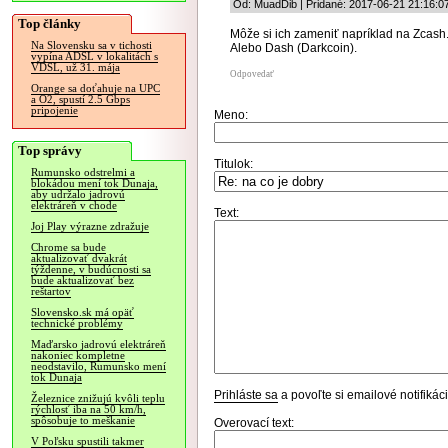
Od: MuadDib | Pridané: 2017-06-21 21:16:0
Top články
Môže si ich zameniť napríklad na Zcash
Na Slovensku sa v tichosti
Alebo Dash (Darkcoin).
vypína ADSL v lokalitách s
VDSL, už 31. mája
Odpovedať
Orange sa doťahuje na UPC
a O2, spustí 2.5 Gbps
pripojenie
Meno:
Top správy
Titulok:
Rumunsko odstrelmi a
blokádou mení tok Dunaja,
aby udržalo jadrovú
elektráreň v chode
Text:
Joj Play výrazne zdražuje
Chrome sa bude
aktualizovať dvakrát
týždenne, v budúcnosti sa
bude aktualizovať bez
reštartov
Slovensko.sk má opäť
technické problémy
Maďarsko jadrovú elektráreň
nakoniec kompletne
neodstavilo, Rumunsko mení
tok Dunaja
Prihláste sa
a povoľte si emailové notifiká
Železnice znižujú kvôli teplu
rýchlosť iba na 50 km/h,
spôsobuje to meškanie
Overovací text:
V Poľsku spustili takmer