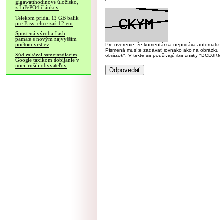
gigawatthodinové úložisko,
z LiFePO4 článkov
Telekom pridal 12 GB balík
pre Easy, chce zaň 12 eur
Spustená výroba flash
pamäte s novým najvyšším
počtom vrstiev
Pre overenie, že komentár sa nepridáva automatizov
Písmená musíte zadávať rovnako ako na obrázku veľk
Súd zakázal samojazdiacim
obrázok". V texte sa používajú iba znaky "BC
Google taxíkom dobíjanie v
noci, rušili obyvateľov