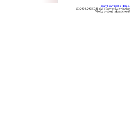
NÁVŠTEVNOSŤ
|
INZE
(C) 2004, 2005 DSL.sk | Všetky práva vyhradené
Všetky uvedené informácie sú b