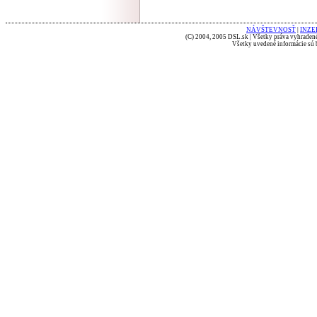
NÁVŠTEVNOSŤ
|
INZE
(C) 2004, 2005 DSL.sk | Všetky práva vyhradené
Všetky uvedené informácie sú b