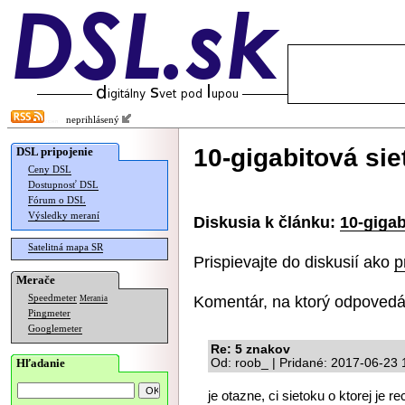
neprihlásený
10-gigabitová si
DSL pripojenie
Ceny DSL
Dostupnosť DSL
Fórum o DSL
Výsledky meraní
Diskusia k článku:
10-gigab
Satelitná mapa SR
Prispievajte do diskusií ako
p
Merače
Komentár, na ktorý odpovedá
Speedmeter
Merania
Pingmeter
Googlemeter
Re: 5 znakov
Hľadanie
Od: roob_ | Pridané: 2017-06-23 
je otazne, ci sietoku o ktorej je 