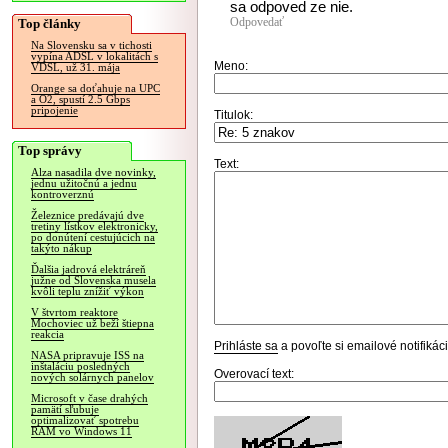
sa odpoved ze nie.
Odpovedať
Top články
Na Slovensku sa v tichosti
vypína ADSL v lokalitách s
Meno:
VDSL, už 31. mája
Orange sa doťahuje na UPC
a O2, spustí 2.5 Gbps
pripojenie
Titulok:
Top správy
Text:
Alza nasadila dve novinky,
jednu užitočnú a jednu
kontroverznú
Železnice predávajú dve
tretiny lístkov elektronicky,
po donútení cestujúcich na
takýto nákup
Ďalšia jadrová elektráreň
južne od Slovenska musela
kvôli teplu znížiť výkon
V štvrtom reaktore
Mochoviec už beží štiepna
reakcia
Prihláste sa
a povoľte si emailové notifiká
NASA pripravuje ISS na
inštaláciu posledných
Overovací text:
nových solárnych panelov
Microsoft v čase drahých
pamätí sľubuje
optimalizovať spotrebu
RAM vo Windows 11