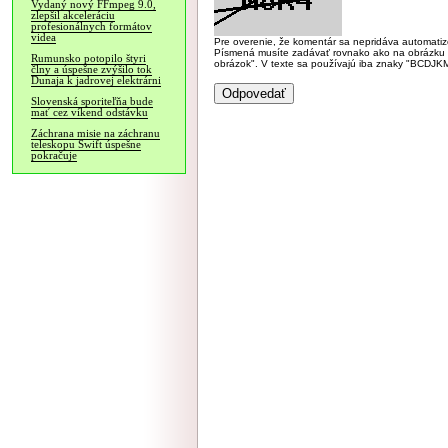
Vydaný nový FFmpeg 9.0,
zlepšil akceleráciu
profesionálnych formátov
videa
Pre overenie, že komentár sa nepridáva automatizov
Písmená musíte zadávať rovnako ako na obrázku veľk
Rumunsko potopilo štyri
obrázok". V texte sa používajú iba znaky "BC
člny a úspešne zvýšilo tok
Dunaja k jadrovej elektrárni
Slovenská sporiteľňa bude
mať cez víkend odstávku
Záchrana misie na záchranu
teleskopu Swift úspešne
pokračuje