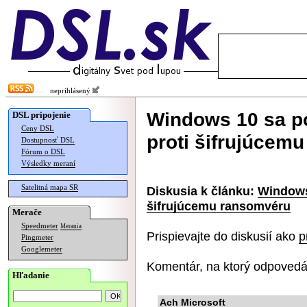
neprihlásený
Windows 10 sa p
DSL pripojenie
Ceny DSL
proti šifrujúcem
Dostupnosť DSL
Fórum o DSL
Výsledky meraní
Satelitná mapa SR
Diskusia k článku:
Windows
šifrujúcemu ransomvéru
Merače
Speedmeter
Merania
Prispievajte do diskusií ako
p
Pingmeter
Googlemeter
Komentár, na ktorý odpovedá
Hľadanie
Ach Microsoft