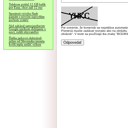
Telekom pridal 12 GB balík
pre Easy, chce zaň 12 eur
Spustená výroba flash
pamäte s novým najvyšším
počtom vrstiev
Súd zakázal samojazdiacim
Pre overenie, že komentár sa nepridáva automatizov
Google taxíkom dobíjanie v
Písmená musíte zadávať rovnako ako na obrázku veľk
noci, rušili obyvateľov
obrázok". V texte sa používajú iba znaky "BC
Ďalšia jadrová elektráreň
južne od Slovenska musela
kvôli teplu znížiť výkon