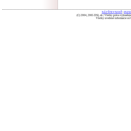
NÁVŠTEVNOSŤ
|
INZE
(C) 2004, 2005 DSL.sk | Všetky práva vyhradené
Všetky uvedené informácie sú b