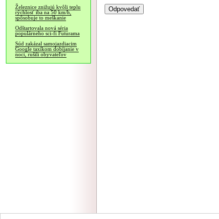
Železnice znižujú kvôli teplu
rýchlosť iba na 50 km/h,
spôsobuje to meškanie
Odštartovala nová séria
populárneho sci-fi Futurama
Súd zakázal samojazdiacim
Google taxíkom dobíjanie v
noci, rušili obyvateľov
NÁVŠTEVNOSŤ
|
INZE