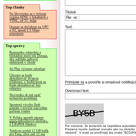
Top články
Titulok:
Na Slovensku sa v tichosti
vypína ADSL v lokalitách s
VDSL, už 31. mája
Text:
Orange sa doťahuje na UPC
a O2, spustí 2.5 Gbps
pripojenie
Top správy
Rumunsko odstrelmi a
blokádou mení tok Dunaja,
aby udržalo jadrovú
elektráreň v chode
Joj Play výrazne zdražuje
Chrome sa bude
aktualizovať dvakrát
týždenne, v budúcnosti sa
Prihláste sa
a povoľte si emailové notifiká
bude aktualizovať bez
reštartov
Overovací text:
Slovensko.sk má opäť
technické problémy
Spustená výroba flash
pamäte s novým najvyšším
počtom vrstiev
V Poľsku spustili takmer
gigawatthodinové úložisko,
z LiFePO4 článkov
Pre overenie, že komentár sa nepridáva automatizov
Písmená musíte zadávať rovnako ako na obrázku veľk
Telekom pridal 12 GB balík
obrázok". V texte sa používajú iba znaky "BC
pre Easy, chce zaň 12 eur