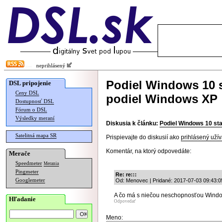
neprihlásený
Podiel Windows 10 st
DSL pripojenie
Ceny DSL
podiel Windows XP
Dostupnosť DSL
Fórum o DSL
Výsledky meraní
Diskusia k článku:
Podiel Windows 10 sta
Satelitná mapa SR
Prispievajte do diskusií ako
prihlásený užív
Komentár, na ktorý odpovedáte:
Merače
Speedmeter
Merania
Pingmeter
Re: re:::
Googlemeter
Od: Menovec | Pridané: 2017-07-03 09:43:0
A čo má s niečou neschopnosťou Wind
Hľadanie
Odpovedať
Meno: