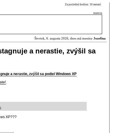
Za poslednú hodinu: 10 meraní
inzercia
Štvrtok, 6. augusta 2026, dnes má meniny
Jozefína
agnuje a nerastie, zvýšil sa
gnuje a nerastie, zvýšil sa podiel Windows XP
ateľ
.
5
ows XP???