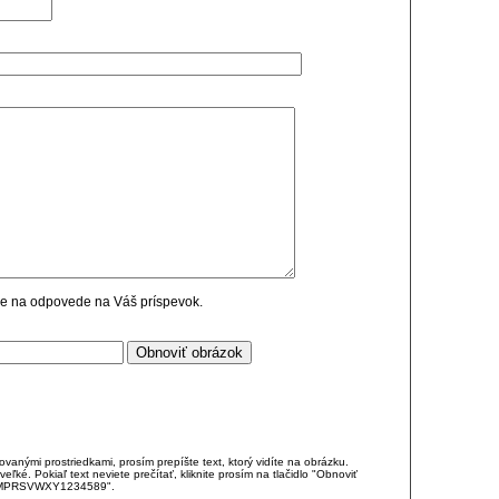
cie na odpovede na Váš príspevok.
anými prostriedkami, prosím prepíšte text, ktorý vidíte na obrázku.
é. Pokiaľ text neviete prečítať, kliknite prosím na tlačidlo "Obnoviť
DJKMPRSVWXY1234589".