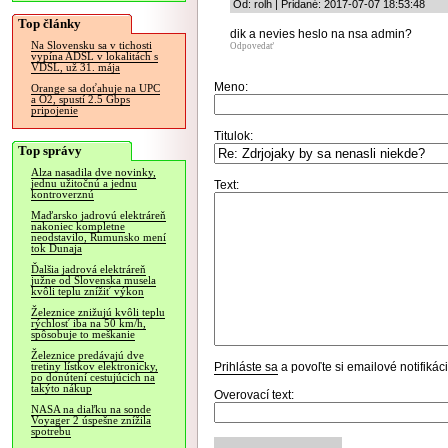
Od: rolh | Pridané: 2017-07-07 18:53:48
Top články
dik a nevies heslo na nsa admin?
Na Slovensku sa v tichosti
Odpovedať
vypína ADSL v lokalitách s
VDSL, už 31. mája
Meno:
Orange sa doťahuje na UPC
a O2, spustí 2.5 Gbps
pripojenie
Titulok:
Top správy
Alza nasadila dve novinky,
jednu užitočnú a jednu
Text:
kontroverznú
Maďarsko jadrovú elektráreň
nakoniec kompletne
neodstavilo, Rumunsko mení
tok Dunaja
Ďalšia jadrová elektráreň
južne od Slovenska musela
kvôli teplu znížiť výkon
Železnice znižujú kvôli teplu
rýchlosť iba na 50 km/h,
spôsobuje to meškanie
Železnice predávajú dve
Prihláste sa
a povoľte si emailové notifiká
tretiny lístkov elektronicky,
po donútení cestujúcich na
takýto nákup
Overovací text:
NASA na diaľku na sonde
Voyager 2 úspešne znížila
spotrebu