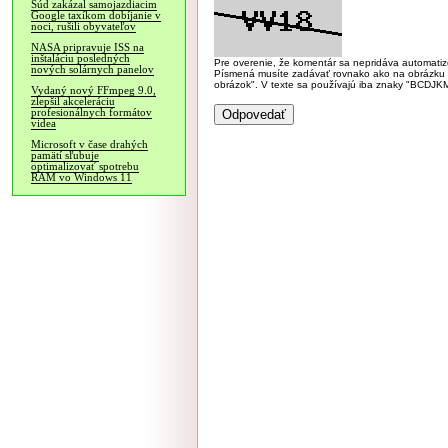
Súd zakázal samojazdiacim
Google taxíkom dobíjanie v
noci, rušili obyvateľov
NASA pripravuje ISS na
inštaláciu posledných
Pre overenie, že komentár sa nepridáva automatizov
nových solárnych panelov
Písmená musíte zadávať rovnako ako na obrázku veľk
obrázok". V texte sa používajú iba znaky "BC
Vydaný nový FFmpeg 9.0,
zlepšil akceleráciu
profesionálnych formátov
videa
Microsoft v čase drahých
pamätí sľubuje
optimalizovať spotrebu
RAM vo Windows 11