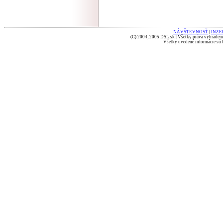
NÁVŠTEVNOSŤ
|
INZE
(C) 2004, 2005 DSL.sk | Všetky práva vyhradené
Všetky uvedené informácie sú b