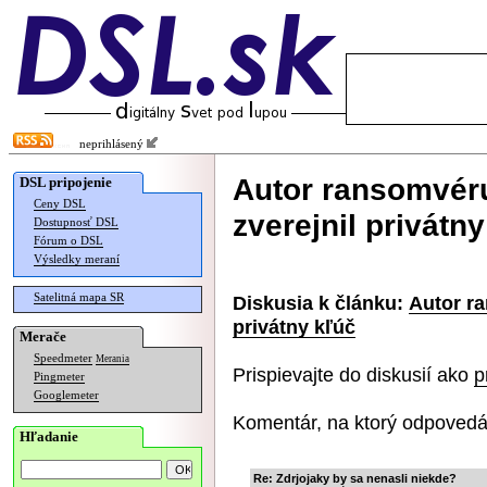
neprihlásený
Autor ransomvéru
DSL pripojenie
Ceny DSL
zverejnil privátn
Dostupnosť DSL
Fórum o DSL
Výsledky meraní
Satelitná mapa SR
Diskusia k článku:
Autor ra
privátny kľúč
Merače
Speedmeter
Merania
Prispievajte do diskusií ako
p
Pingmeter
Googlemeter
Komentár, na ktorý odpovedá
Hľadanie
Re: Zdrjojaky by sa nenasli niekde?