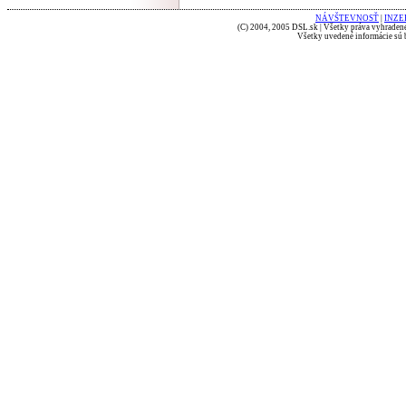
NÁVŠTEVNOSŤ
|
INZE
(C) 2004, 2005 DSL.sk | Všetky práva vyhradené
Všetky uvedené informácie sú b