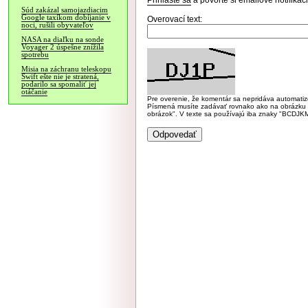
Prihláste sa
a povoľte si emailové notifiká
Súd zakázal samojazdiacim
Google taxíkom dobíjanie v
Overovací text:
noci, rušili obyvateľov
NASA na diaľku na sonde
Voyager 2 úspešne znížila
spotrebu
Misia na záchranu teleskopu
Swift ešte nie je stratená,
podarilo sa spomaliť jej
otáčanie
Pre overenie, že komentár sa nepridáva automatizov
Písmená musíte zadávať rovnako ako na obrázku veľk
obrázok". V texte sa používajú iba znaky "BC