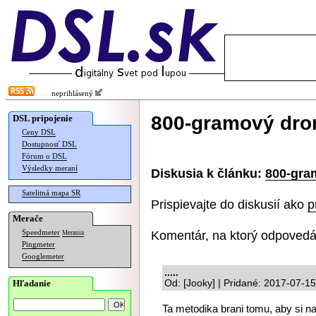
neprihlásený
800-gramový dron
DSL pripojenie
Ceny DSL
Dostupnosť DSL
Fórum o DSL
Výsledky meraní
Diskusia k článku:
800-gra
Satelitná mapa SR
Prispievajte do diskusií ako
p
Merače
Komentár, na ktorý odpovedá
Speedmeter
Merania
Pingmeter
Googlemeter
.....
Hľadanie
Od: [Jooky] | Pridané: 2017-07-1
Ta metodika brani tomu, aby si n