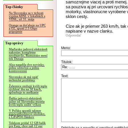
samozrejme viacej a proti menej. 
sa pouziva aj pri urcovani rychlo
Top články
motorky, vlastnorucne vyrobene 
Na Slovensku sa v tichosti
sklon cesty.
vypína ADSL v lokalitách s
VDSL, už 31. mája
Orange sa doťahuje na UPC
Cize ak je priemer 263 km/h, tak 
a O2, spustí 2.5 Gbps
napisane v nazve clanku.
pripojenie
Odpovedať
Top správy
Meno:
Maďarsko jadrovú elektráreň
nakoniec kompletne
neodstavilo, Rumunsko mení
tok Dunaja
Titulok:
Alza nasadila dve novinky,
jednu užitočnú a jednu
kontroverznú
Text:
Slovensko.sk má opäť
technické problémy
Železnice znižujú kvôli teplu
rýchlosť iba na 50 km/h,
spôsobuje to meškanie
Ďalšia jadrová elektráreň
južne od Slovenska musela
kvôli teplu znížiť výkon
V Poľsku spustili takmer
gigawatthodinové úložisko,
z LiFePO4 článkov
Telekom pridal 12 GB balík
pre Easy, chce zaň 12 eur