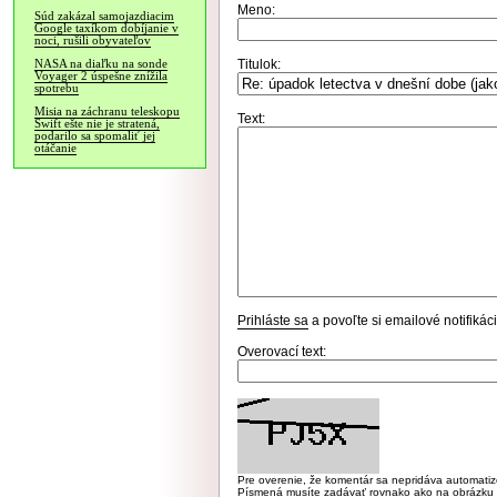
Meno:
Súd zakázal samojazdiacim
Google taxíkom dobíjanie v
noci, rušili obyvateľov
Titulok:
NASA na diaľku na sonde
Voyager 2 úspešne znížila
spotrebu
Misia na záchranu teleskopu
Text:
Swift ešte nie je stratená,
podarilo sa spomaliť jej
otáčanie
Prihláste sa
a povoľte si emailové notifiká
Overovací text:
Pre overenie, že komentár sa nepridáva automatizov
Písmená musíte zadávať rovnako ako na obrázku veľk