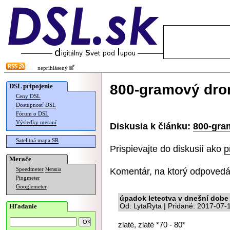
neprihlásený
800-gramový dron
DSL pripojenie
Ceny DSL
Dostupnosť DSL
Fórum o DSL
Výsledky meraní
Diskusia k článku:
800-gra
Satelitná mapa SR
Prispievajte do diskusií ako
p
Merače
Komentár, na ktorý odpovedá
Speedmeter
Merania
Pingmeter
Googlemeter
úpadok letectva v dnešní dobe 
Hľadanie
Od: LytaRyta | Pridané: 2017-07-
zlaté, zlaté *70 - 80*