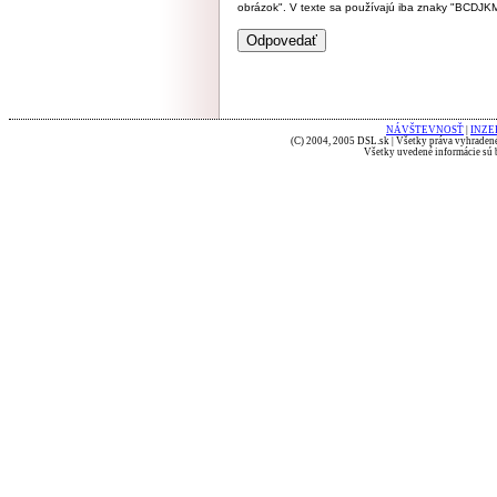
obrázok". V texte sa používajú iba znaky "BC
NÁVŠTEVNOSŤ
|
INZE
(C) 2004, 2005 DSL.sk | Všetky práva vyhradené
Všetky uvedené informácie sú b