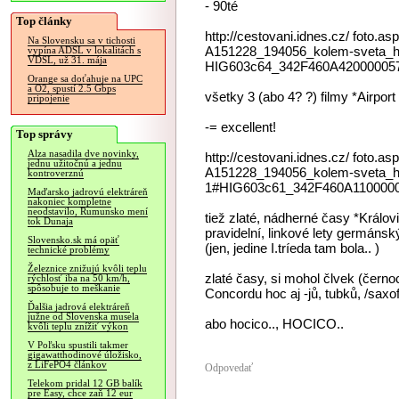
- 90té
Top články
http://cestovani.idnes.cz/ foto.
Na Slovensku sa v tichosti
A151228_194056_kolem-sveta_h
vypína ADSL v lokalitách s
VDSL, už 31. mája
HIG603c64_342F460A420000057
Orange sa doťahuje na UPC
a O2, spustí 2.5 Gbps
všetky 3 (abo 4? ?) filmy *Airport 
pripojenie
-= excellent!
Top správy
Alza nasadila dve novinky,
http://cestovani.idnes.cz/ foto.
jednu užitočnú a jednu
A151228_194056_kolem-sveta_h
kontroverznú
1#HIG603c61_342F460A1100000
Maďarsko jadrovú elektráreň
nakoniec kompletne
neodstavilo, Rumunsko mení
tiež zlaté, nádherné časy *Královi
tok Dunaja
pravidelní, linkové lety germáns
Slovensko.sk má opäť
(jen, jedine I.tríeda tam bola.. )
technické problémy
Železnice znižujú kvôli teplu
zlaté časy, si mohol člvek (černoc
rýchlosť iba na 50 km/h,
spôsobuje to meškanie
Concordu hoc aj -jů, tubků, /saxof
Ďalšia jadrová elektráreň
južne od Slovenska musela
abo hocico.., HOCICO..
kvôli teplu znížiť výkon
V Poľsku spustili takmer
gigawatthodinové úložisko,
z LiFePO4 článkov
Odpovedať
Telekom pridal 12 GB balík
pre Easy, chce zaň 12 eur