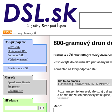
neprihlásený
800-gramový dron do
DSL pripojenie
Ceny DSL
Dostupnosť DSL
Diskusia k článku:
800-gramový dron dos
Fórum o DSL
Výsledky meraní
Prispievajte do diskusií ako
prihlásený užív
Satelitná mapa SR
Komentár, na ktorý odpovedáte:
Merače
Ide to do sraciek
Speedmeter
Merania
Od: balaba | Pridané: 2017-07-17 21:02:21
Pingmeter
Googlemeter
Pozeram ze nie len svet, ale uz aj dsl s
a admin maze len prispevky kritizujuce j
Odpovedať
Hľadanie
Meno: