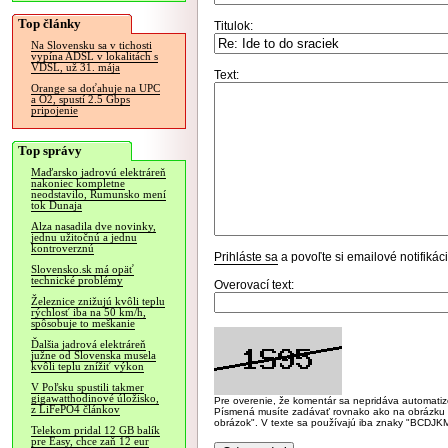
Top články
Titulok:
Na Slovensku sa v tichosti
vypína ADSL v lokalitách s
VDSL, už 31. mája
Text:
Orange sa doťahuje na UPC
a O2, spustí 2.5 Gbps
pripojenie
Top správy
Maďarsko jadrovú elektráreň
nakoniec kompletne
neodstavilo, Rumunsko mení
tok Dunaja
Alza nasadila dve novinky,
jednu užitočnú a jednu
kontroverznú
Prihláste sa
a povoľte si emailové notifiká
Slovensko.sk má opäť
technické problémy
Overovací text:
Železnice znižujú kvôli teplu
rýchlosť iba na 50 km/h,
spôsobuje to meškanie
Ďalšia jadrová elektráreň
južne od Slovenska musela
kvôli teplu znížiť výkon
V Poľsku spustili takmer
gigawatthodinové úložisko,
Pre overenie, že komentár sa nepridáva automatizov
z LiFePO4 článkov
Písmená musíte zadávať rovnako ako na obrázku veľk
obrázok". V texte sa používajú iba znaky "BC
Telekom pridal 12 GB balík
pre Easy, chce zaň 12 eur