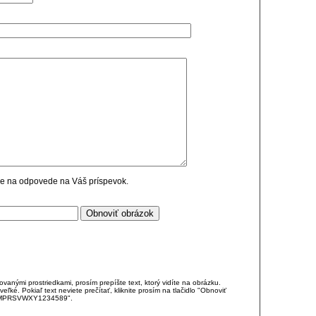
cie na odpovede na Váš príspevok.
anými prostriedkami, prosím prepíšte text, ktorý vidíte na obrázku.
é. Pokiaľ text neviete prečítať, kliknite prosím na tlačidlo "Obnoviť
DJKMPRSVWXY1234589".