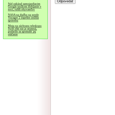
Súd zakázal samojazdiacim
Google taxíkom dobíjanie v
noci, rušili obyvateľov
NASA na diaľku na sonde
Voyager 2 úspešne znížila
spotrebu
Misia na záchranu teleskopu
Swift ešte nie je stratená,
podarilo sa spomaliť jej
otáčanie