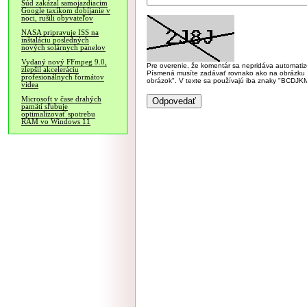
Súd zakázal samojazdiacim
Google taxíkom dobíjanie v
noci, rušili obyvateľov
NASA pripravuje ISS na
inštaláciu posledných
nových solárnych panelov
Vydaný nový FFmpeg 9.0,
Pre overenie, že komentár sa nepridáva automatizov
zlepšil akceleráciu
Písmená musíte zadávať rovnako ako na obrázku veľk
profesionálnych formátov
obrázok". V texte sa používajú iba znaky "BC
videa
Microsoft v čase drahých
pamätí sľubuje
optimalizovať spotrebu
RAM vo Windows 11