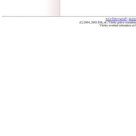
NÁVŠTEVNOSŤ
|
INZE
(C) 2004, 2005 DSL.sk | Všetky práva vyhradené
Všetky uvedené informácie sú b