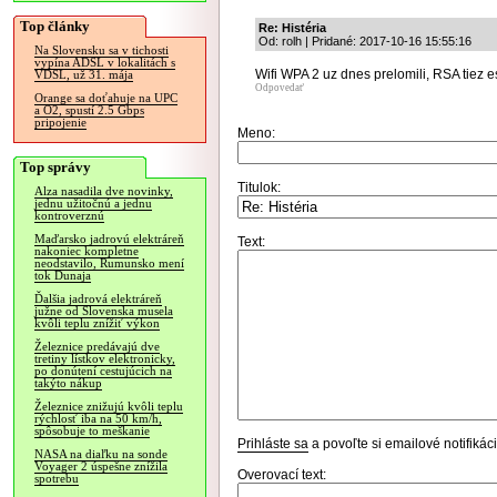
Top články
Re: Histéria
Od: rolh | Pridané: 2017-10-16 15:55:16
Na Slovensku sa v tichosti
vypína ADSL v lokalitách s
Wifi WPA 2 uz dnes prelomili, RSA tiez 
VDSL, už 31. mája
Odpovedať
Orange sa doťahuje na UPC
a O2, spustí 2.5 Gbps
pripojenie
Meno:
Top správy
Titulok:
Alza nasadila dve novinky,
jednu užitočnú a jednu
kontroverznú
Maďarsko jadrovú elektráreň
Text:
nakoniec kompletne
neodstavilo, Rumunsko mení
tok Dunaja
Ďalšia jadrová elektráreň
južne od Slovenska musela
kvôli teplu znížiť výkon
Železnice predávajú dve
tretiny lístkov elektronicky,
po donútení cestujúcich na
takýto nákup
Železnice znižujú kvôli teplu
rýchlosť iba na 50 km/h,
spôsobuje to meškanie
Prihláste sa
a povoľte si emailové notifiká
NASA na diaľku na sonde
Voyager 2 úspešne znížila
Overovací text:
spotrebu