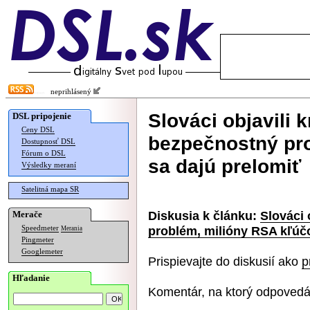
neprihlásený
Slováci objavili k
DSL pripojenie
Ceny DSL
bezpečnostný pr
Dostupnosť DSL
Fórum o DSL
sa dajú prelomiť
Výsledky meraní
Satelitná mapa SR
Diskusia k článku:
Slováci 
Merače
problém, milióny RSA kľúčo
Speedmeter
Merania
Pingmeter
Googlemeter
Prispievajte do diskusií ako
p
Hľadanie
Komentár, na ktorý odpovedá