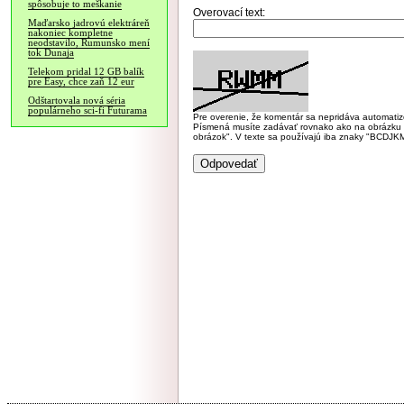
spôsobuje to meškanie
Overovací text:
Maďarsko jadrovú elektráreň
nakoniec kompletne
neodstavilo, Rumunsko mení
tok Dunaja
Telekom pridal 12 GB balík
pre Easy, chce zaň 12 eur
Odštartovala nová séria
populárneho sci-fi Futurama
Pre overenie, že komentár sa nepridáva automatizov
Písmená musíte zadávať rovnako ako na obrázku veľk
obrázok". V texte sa používajú iba znaky "BC