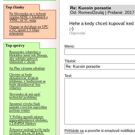
Top články
Re: Kucoin porastie
Od: RomeoDzuláj | Pridané: 2017
Na Slovensku sa v tichosti
vypína ADSL v lokalitách s
VDSL, už 31. mája
Hehe a kedy chceš kupovať ked b
Orange sa doťahuje na UPC
;-)
a O2, spustí 2.5 Gbps
Odpovedať
pripojenie
Top správy
Meno:
Rumunsko odstrelmi a
blokádou mení tok Dunaja,
aby udržalo jadrovú
Titulok:
elektráreň v chode
Joj Play výrazne zdražuje
Chrome sa bude
Text:
aktualizovať dvakrát
týždenne, v budúcnosti sa
bude aktualizovať bez
reštartov
Slovensko.sk má opäť
technické problémy
Spustená výroba flash
pamäte s novým najvyšším
počtom vrstiev
V Poľsku spustili takmer
gigawatthodinové úložisko,
z LiFePO4 článkov
Železnice znižujú kvôli teplu
Prihláste sa
a povoľte si emailové notifiká
rýchlosť iba na 50 km/h,