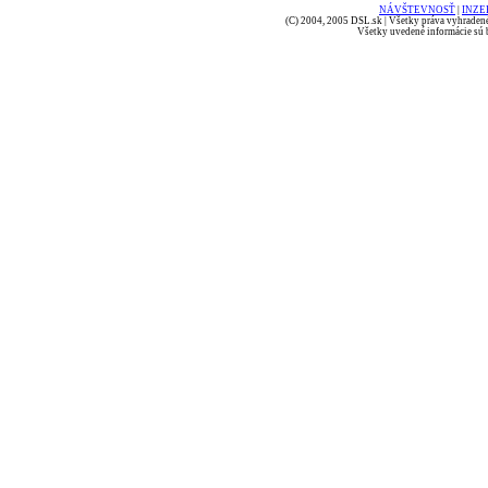
NÁVŠTEVNOSŤ
|
INZE
(C) 2004, 2005 DSL.sk | Všetky práva vyhradené
Všetky uvedené informácie sú b