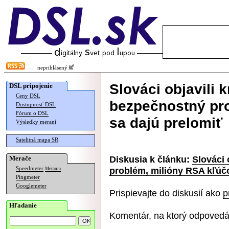
neprihlásený
Slováci objavili k
DSL pripojenie
Ceny DSL
bezpečnostný pr
Dostupnosť DSL
Fórum o DSL
sa dajú prelomiť
Výsledky meraní
Satelitná mapa SR
Diskusia k článku:
Slováci 
Merače
problém, milióny RSA kľúčo
Speedmeter
Merania
Pingmeter
Googlemeter
Prispievajte do diskusií ako
p
Hľadanie
Komentár, na ktorý odpovedá