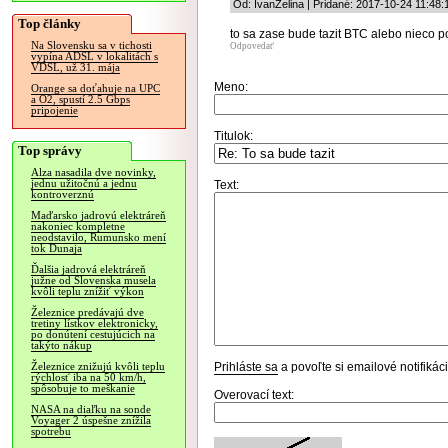
Od: IvanZelina | Pridané: 2017-10-24 11:48:
Top články
to sa zase bude tazit BTC alebo nieco 
Na Slovensku sa v tichosti
Odpovedať
vypína ADSL v lokalitách s
VDSL, už 31. mája
Meno:
Orange sa doťahuje na UPC
a O2, spustí 2.5 Gbps
pripojenie
Titulok:
Top správy
Alza nasadila dve novinky,
jednu užitočnú a jednu
Text:
kontroverznú
Maďarsko jadrovú elektráreň
nakoniec kompletne
neodstavilo, Rumunsko mení
tok Dunaja
Ďalšia jadrová elektráreň
južne od Slovenska musela
kvôli teplu znížiť výkon
Železnice predávajú dve
tretiny lístkov elektronicky,
po donútení cestujúcich na
takýto nákup
Prihláste sa
a povoľte si emailové notifiká
Železnice znižujú kvôli teplu
rýchlosť iba na 50 km/h,
spôsobuje to meškanie
Overovací text:
NASA na diaľku na sonde
Voyager 2 úspešne znížila
spotrebu