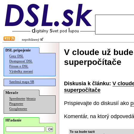
neprihlásený
V cloude už bude
DSL pripojenie
Ceny DSL
superpočítače
Dostupnosť DSL
Fórum o DSL
Výsledky meraní
Satelitná mapa SR
Diskusia k článku:
V cloud
superpočítače
Merače
Speedmeter
Merania
Prispievajte do diskusií ako
p
Pingmeter
Googlemeter
Komentár, na ktorý odpovedá
Hľadanie
To sa bude tazit