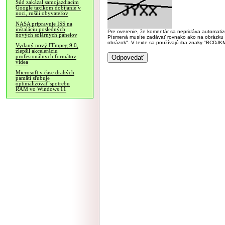
Súd zakázal samojazdiacim
Google taxíkom dobíjanie v
noci, rušili obyvateľov
NASA pripravuje ISS na
inštaláciu posledných
Pre overenie, že komentár sa nepridáva automatizov
nových solárnych panelov
Písmená musíte zadávať rovnako ako na obrázku veľk
obrázok". V texte sa používajú iba znaky "BC
Vydaný nový FFmpeg 9.0,
zlepšil akceleráciu
profesionálnych formátov
videa
Microsoft v čase drahých
pamätí sľubuje
optimalizovať spotrebu
RAM vo Windows 11