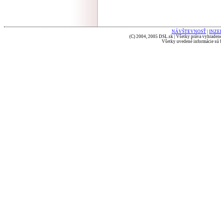
NÁVŠTEVNOSŤ
|
INZE
(C) 2004, 2005 DSL.sk | Všetky práva vyhradené
Všetky uvedené informácie sú b