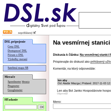
neprihlásený
Na vesmírnej stanici
DSL pripojenie
Ceny DSL
Dostupnosť DSL
Diskusia k článku:
Na vesmírnej stanici 
Fórum o DSL
Výsledky meraní
Prispievajte do diskusií ako
prihlásený užív
Satelitná mapa SR
Komentár, na ktorý odpovedáte:
Merače
len aby
Speedmeter
Merania
Od: Aladár Miazga | Pridané: 2017-11-03 12
Pingmeter
Googlemeter
Len aby Bol Janko Hospodárovie hospod
Odpovedať
Hľadanie
Meno: