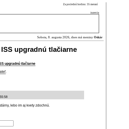
Za poslednú hodinu: 35 meraní
inzercia
Sobota, 8. augusta 2026, dnes má meniny
Oskár
 ISS upgradnú tlačiarne
ISS upgradnú tlačiarne
ateľ
.
:55:58
árny, lebo im aj kvety zdochnú.