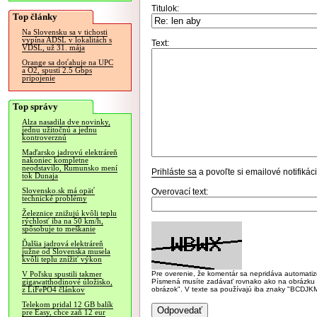
Titulok:
Top články
Na Slovensku sa v tichosti
vypína ADSL v lokalitách s
Text:
VDSL, už 31. mája
Orange sa doťahuje na UPC
a O2, spustí 2.5 Gbps
pripojenie
Top správy
Alza nasadila dve novinky,
jednu užitočnú a jednu
kontroverznú
Maďarsko jadrovú elektráreň
nakoniec kompletne
neodstavilo, Rumunsko mení
Prihláste sa
a povoľte si emailové notifiká
tok Dunaja
Slovensko.sk má opäť
Overovací text:
technické problémy
Železnice znižujú kvôli teplu
rýchlosť iba na 50 km/h,
spôsobuje to meškanie
Ďalšia jadrová elektráreň
južne od Slovenska musela
kvôli teplu znížiť výkon
Pre overenie, že komentár sa nepridáva automatizov
V Poľsku spustili takmer
Písmená musíte zadávať rovnako ako na obrázku veľk
gigawatthodinové úložisko,
obrázok". V texte sa používajú iba znaky "BC
z LiFePO4 článkov
Telekom pridal 12 GB balík
pre Easy, chce zaň 12 eur