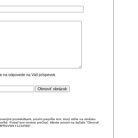
cie na odpovede na Váš príspevok.
anými prostriedkami, prosím prepíšte text, ktorý vidíte na obrázku.
é. Pokiaľ text neviete prečítať, kliknite prosím na tlačidlo "Obnoviť
DJKMPRSVWXY1234589".