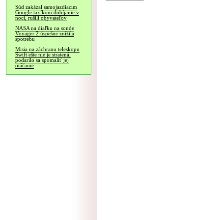
Súd zakázal samojazdiacim
Google taxíkom dobíjanie v
noci, rušili obyvateľov
NASA na diaľku na sonde
Voyager 2 úspešne znížila
spotrebu
Misia na záchranu teleskopu
Swift ešte nie je stratená,
podarilo sa spomaliť jej
otáčanie