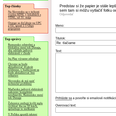
Predstav si že papier je stále lepš
Top články
sem tam si môžu vytlačiť fotku od
Na Slovensku sa v tichosti
Odpovedať
vypína ADSL v lokalitách s
VDSL, už 31. mája
Orange sa doťahuje na UPC
Meno:
a O2, spustí 2.5 Gbps
pripojenie
Titulok:
Top správy
Rumunsko odstrelmi a
blokádou mení tok Dunaja,
aby udržalo jadrovú
Text:
elektráreň v chode
Joj Play výrazne zdražuje
Chrome sa bude
aktualizovať dvakrát
týždenne, v budúcnosti sa
bude aktualizovať bez
reštartov
Slovensko.sk má opäť
technické problémy
Maďarsko jadrovú elektráreň
nakoniec kompletne
neodstavilo, Rumunsko mení
tok Dunaja
Prihláste sa
a povoľte si emailové notifiká
Železnice znižujú kvôli teplu
Overovací text:
rýchlosť iba na 50 km/h,
spôsobuje to meškanie
V Poľsku spustili takmer