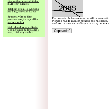
gigawatthodinové úložisko,
z LiFePO4 článkov
Telekom pridal 12 GB balík
pre Easy, chce zaň 12 eur
Spustená výroba flash
Pre overenie, že komentár sa nepridáva automatizov
pamäte s novým najvyšším
Písmená musíte zadávať rovnako ako na obrázku veľk
počtom vrstiev
obrázok". V texte sa používajú iba znaky "BC
Súd zakázal samojazdiacim
Google taxíkom dobíjanie v
noci, rušili obyvateľov