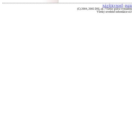
NÁVŠTEVNOSŤ
|
INZE
(C) 2004, 2005 DSL.sk | Všetky práva vyhradené
Všetky uvedené informácie sú b