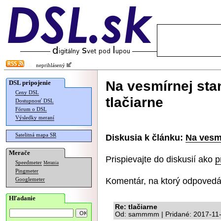
neprihlásený
Na vesmírnej sta
DSL pripojenie
Ceny DSL
tlačiarne
Dostupnosť DSL
Fórum o DSL
Výsledky meraní
Satelitná mapa SR
Diskusia k článku:
Na vesmí
Merače
Prispievajte do diskusií ako
p
Speedmeter
Merania
Pingmeter
Komentár, na ktorý odpovedá
Googlemeter
Hľadanie
Re: tlačiarne
Od: sammmm | Pridané: 2017-11-