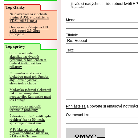
jj, všetci nadýchnuť - ide reboot kvôli H
Top články
Odpovedať
Na Slovensku sa v tichosti
vypína ADSL v lokalitách s
Meno:
VDSL, už 31. mája
Orange sa doťahuje na UPC
a O2, spustí 2.5 Gbps
pripojenie
Titulok:
Top správy
Text:
Chrome sa bude
aktualizovať dvakrát
týždenne, v budúcnosti sa
bude aktualizovať bez
reštartov
Rumunsko odstrelmi a
blokádou mení tok Dunaja,
aby udržalo jadrovú
elektráreň v chode
Maďarsko jadrovú elektráreň
nakoniec kompletne
neodstavilo, Rumunsko mení
tok Dunaja
Prihláste sa
a povoľte si emailové notifiká
Slovensko.sk má opäť
technické problémy
Overovací text:
Železnice znižujú kvôli teplu
rýchlosť iba na 50 km/h,
spôsobuje to meškanie
V Poľsku spustili takmer
gigawatthodinové úložisko,
z LiFePO4 článkov