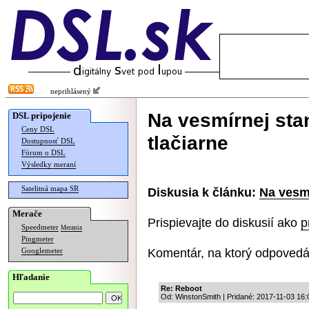
neprihlásený
Na vesmírnej sta
DSL pripojenie
Ceny DSL
tlačiarne
Dostupnosť DSL
Fórum o DSL
Výsledky meraní
Satelitná mapa SR
Diskusia k článku:
Na vesmí
Merače
Prispievajte do diskusií ako
p
Speedmeter
Merania
Pingmeter
Komentár, na ktorý odpovedá
Googlemeter
Hľadanie
Re: Reboot
Od: WinstonSmith | Pridané: 2017-11-03 16: