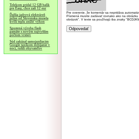
Telekom pridal 12 GB balík
pre Easy, chce zaň 12 eur
Pre overenie, že komentár sa nepridáva automatizov
Ďalšia jadrová elektráreň
Písmená musíte zadávať rovnako ako na obrázku veľk
južne od Slovenska musela
obrázok". V texte sa používajú iba znaky "BC
kvôli teplu znížiť výkon
Spustená výroba flash
pamäte s novým najvyšším
počtom vrstiev
Súd zakázal samojazdiacim
Google taxíkom dobíjanie v
noci, rušili obyvateľov