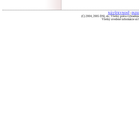
NÁVŠTEVNOSŤ
|
INZE
(C) 2004, 2005 DSL.sk | Všetky práva vyhradené
Všetky uvedené informácie sú b