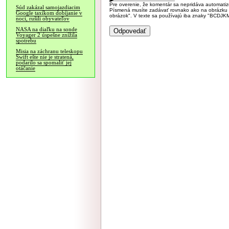
Pre overenie, že komentár sa nepridáva automatizov
Súd zakázal samojazdiacim
Písmená musíte zadávať rovnako ako na obrázku veľk
Google taxíkom dobíjanie v
obrázok". V texte sa používajú iba znaky "BC
noci, rušili obyvateľov
NASA na diaľku na sonde
Voyager 2 úspešne znížila
spotrebu
Misia na záchranu teleskopu
Swift ešte nie je stratená,
podarilo sa spomaliť jej
otáčanie