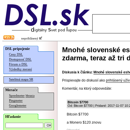
neprihlásený
Mnohé slovenské e
DSL pripojenie
Ceny DSL
zdarma, teraz až tri 
Dostupnosť DSL
Fórum o DSL
Výsledky meraní
Diskusia k článku:
Mnohé slovenské eshop
Satelitná mapa SR
Prispievajte do diskusií ako
prihlásený užív
Komentár, na ktorý odpovedáte:
Merače
Speedmeter
Merania
Pingmeter
Bitcoin $7700
Googlemeter
Od: Bitcoin $7700 | Pridané: 2017-11-07 10:
Bitcoin $7700
Hľadanie
a Monero $120 znovu