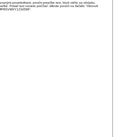
anými prostriedkami, prosím prepíšte text, ktorý vidíte na obrázku.
é. Pokiaľ text neviete prečítať, kliknite prosím na tlačidlo "Obnoviť
DJKMPRSVWXY1234589".