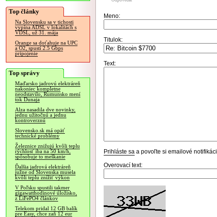
Odpovedať
Top články
Meno:
Na Slovensku sa v tichosti
vypína ADSL v lokalitách s
VDSL, už 31. mája
Titulok:
Orange sa doťahuje na UPC
a O2, spustí 2.5 Gbps
pripojenie
Text:
Top správy
Maďarsko jadrovú elektráreň
nakoniec kompletne
neodstavilo, Rumunsko mení
tok Dunaja
Alza nasadila dve novinky,
jednu užitočnú a jednu
kontroverznú
Slovensko.sk má opäť
technické problémy
Železnice znižujú kvôli teplu
Prihláste sa
a povoľte si emailové notifiká
rýchlosť iba na 50 km/h,
spôsobuje to meškanie
Overovací text:
Ďalšia jadrová elektráreň
južne od Slovenska musela
kvôli teplu znížiť výkon
V Poľsku spustili takmer
gigawatthodinové úložisko,
z LiFePO4 článkov
Telekom pridal 12 GB balík
pre Easy, chce zaň 12 eur