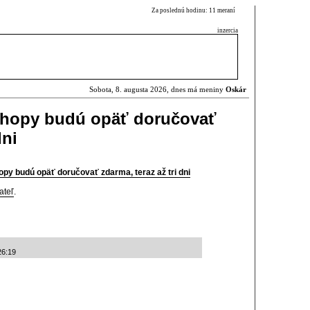
Za poslednú hodinu: 11 meraní
inzercia
Sobota, 8. augusta 2026, dnes má meniny
Oskár
shopy budú opäť doručovať
dni
y budú opäť doručovať zdarma, teraz až tri dni
ateľ
.
26:19