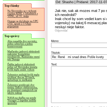
Od: Shasho | Pridané: 2017-11-0
Top články
Jak nie, sak ak mozes mat 7 po 
Na Slovensku sa v tichosti
vypína ADSL v lokalitách s
ich neodrobil?
VDSL, už 31. mája
Inak chcel by som vediet kam si 
Orange sa doťahuje na UPC
vojensky) na takej 6 mesacej plav
a O2, spustí 2.5 Gbps
nesluyi nieje faktor.
pripojenie
Odpovedať
Top správy
Meno:
Alza nasadila dve novinky,
jednu užitočnú a jednu
kontroverznú
Maďarsko jadrovú elektráreň
Titulok:
nakoniec kompletne
neodstavilo, Rumunsko mení
tok Dunaja
Text:
Ďalšia jadrová elektráreň
južne od Slovenska musela
kvôli teplu znížiť výkon
Železnice znižujú kvôli teplu
rýchlosť iba na 50 km/h,
spôsobuje to meškanie
Železnice predávajú dve
tretiny lístkov elektronicky,
po donútení cestujúcich na
takýto nákup
NASA na diaľku na sonde
Voyager 2 úspešne znížila
spotrebu