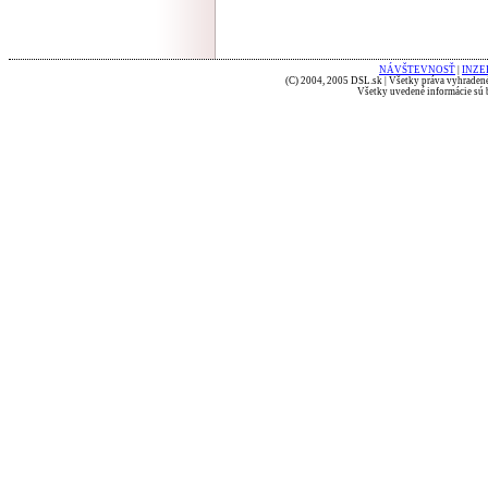
NÁVŠTEVNOSŤ
|
INZE
(C) 2004, 2005 DSL.sk | Všetky práva vyhradené
Všetky uvedené informácie sú b