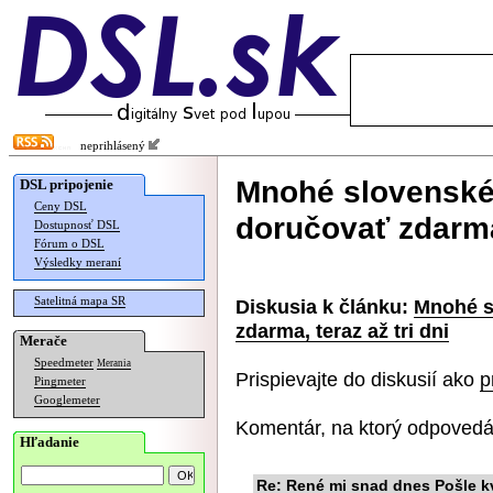
neprihlásený
Mnohé slovenské
DSL pripojenie
Ceny DSL
doručovať zdarma,
Dostupnosť DSL
Fórum o DSL
Výsledky meraní
Satelitná mapa SR
Diskusia k článku:
Mnohé s
zdarma, teraz až tri dni
Merače
Speedmeter
Merania
Prispievajte do diskusií ako
p
Pingmeter
Googlemeter
Komentár, na ktorý odpovedá
Hľadanie
Re: René mi snad dnes Pošle k