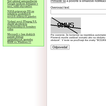
Prihláste sa
a povoľte si emailové notifiká
Súd zakázal samojazdiacim
Google taxíkom dobíjanie v
noci, rušili obyvateľov
Overovací text:
NASA pripravuje ISS na
inštaláciu posledných
nových solárnych panelov
Vydaný nový FFmpeg 9.0,
zlepšil akceleráciu
profesionálnych formátov
videa
Microsoft v čase drahých
Pre overenie, že komentár sa nepridáva automatizov
pamätí sľubuje
Písmená musíte zadávať rovnako ako na obrázku veľk
optimalizovať spotrebu
obrázok". V texte sa používajú iba znaky "BC
RAM vo Windows 11