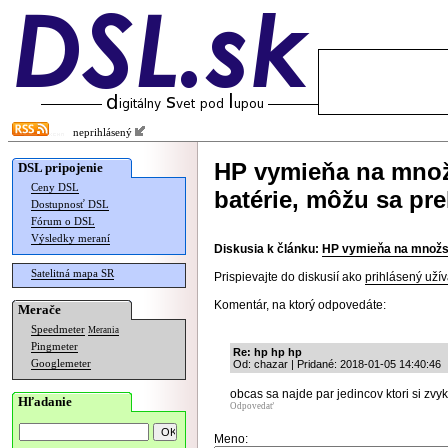
neprihlásený
HP vymieňa na mno
DSL pripojenie
Ceny DSL
batérie, môžu sa pre
Dostupnosť DSL
Fórum o DSL
Výsledky meraní
Diskusia k článku:
HP vymieňa na množst
Satelitná mapa SR
Prispievajte do diskusií ako
prihlásený užív
Komentár, na ktorý odpovedáte:
Merače
Speedmeter
Merania
Pingmeter
Re: hp hp hp
Googlemeter
Od: chazar | Pridané: 2018-01-05 14:40:46
obcas sa najde par jedincov ktori si zvy
Hľadanie
Odpovedať
Meno: