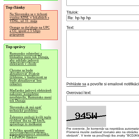
Top články
Titulok:
Na Slovensku sa v tichosti
vypína ADSL v lokalitách s
VDSL, už 31. mája
Text:
Orange sa doťahuje na UPC
a O2, spustí 2.5 Gbps
pripojenie
Top správy
Rumunsko odstrelmi a
blokádou mení tok Dunaja,
aby udržalo jadrovú
elektráreň v chode
Chrome sa bude
aktualizovať dvakrát
týždenne, v budúcnosti sa
bude aktualizovať bez
Prihláste sa
a povoľte si emailové notifiká
reštartov
Maďarsko jadrovú elektráreň
Overovací text:
nakoniec kompletne
neodstavilo, Rumunsko mení
tok Dunaja
Slovensko.sk má opäť
technické problémy
Železnice znižujú kvôli teplu
rýchlosť iba na 50 km/h,
spôsobuje to meškanie
Pre overenie, že komentár sa nepridáva automatizov
V Poľsku spustili takmer
Písmená musíte zadávať rovnako ako na obrázku veľk
gigawatthodinové úložisko,
obrázok". V texte sa používajú iba znaky "BC
z LiFePO4 článkov