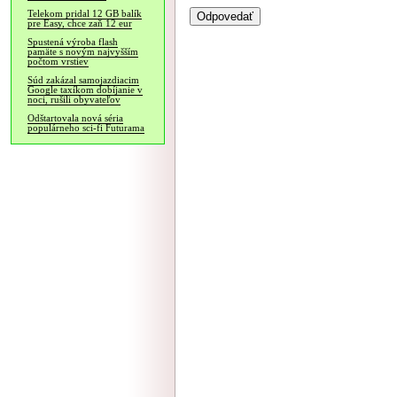
Telekom pridal 12 GB balík
pre Easy, chce zaň 12 eur
Spustená výroba flash
pamäte s novým najvyšším
počtom vrstiev
Súd zakázal samojazdiacim
Google taxíkom dobíjanie v
noci, rušili obyvateľov
Odštartovala nová séria
populárneho sci-fi Futurama