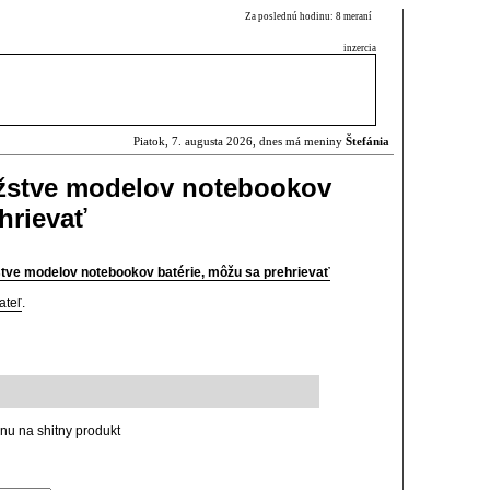
Za poslednú hodinu: 8 meraní
inzercia
Piatok, 7. augusta 2026, dnes má meniny
Štefánia
žstve modelov notebookov
hrievať
ve modelov notebookov batérie, môžu sa prehrievať
ateľ
.
knu na shitny produkt