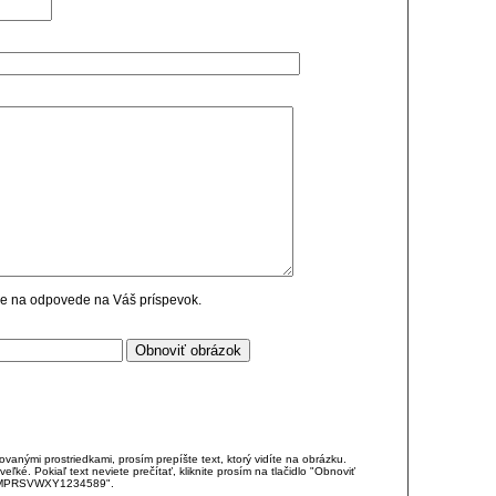
cie na odpovede na Váš príspevok.
anými prostriedkami, prosím prepíšte text, ktorý vidíte na obrázku.
é. Pokiaľ text neviete prečítať, kliknite prosím na tlačidlo "Obnoviť
DJKMPRSVWXY1234589".