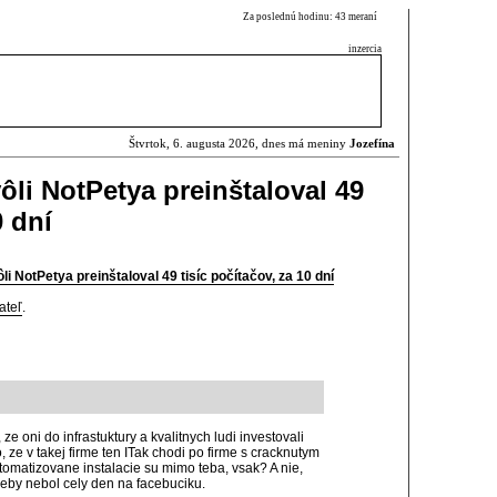
Za poslednú hodinu: 43 meraní
inzercia
Štvrtok, 6. augusta 2026, dnes má meniny
Jozefína
ôli NotPetya preinštaloval 49
0 dní
 NotPetya preinštaloval 49 tisíc počítačov, za 10 dní
ateľ
.
e oni do infrastuktury a kvalitnych ludi investovali
, ze v takej firme ten ITak chodi po firme s cracknutym
omatizovane instalacie su mimo teba, vsak? A nie,
keby nebol cely den na facebuciku.