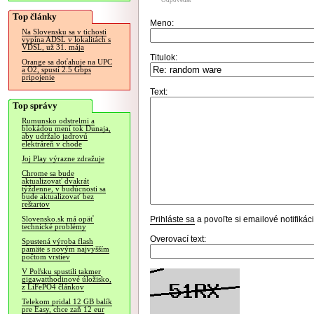
Odpovedať
Top články
Meno:
Na Slovensku sa v tichosti
vypína ADSL v lokalitách s
VDSL, už 31. mája
Titulok:
Orange sa doťahuje na UPC
a O2, spustí 2.5 Gbps
pripojenie
Text:
Top správy
Rumunsko odstrelmi a
blokádou mení tok Dunaja,
aby udržalo jadrovú
elektráreň v chode
Joj Play výrazne zdražuje
Chrome sa bude
aktualizovať dvakrát
týždenne, v budúcnosti sa
bude aktualizovať bez
reštartov
Prihláste sa
a povoľte si emailové notifiká
Slovensko.sk má opäť
technické problémy
Overovací text:
Spustená výroba flash
pamäte s novým najvyšším
počtom vrstiev
V Poľsku spustili takmer
gigawatthodinové úložisko,
z LiFePO4 článkov
Telekom pridal 12 GB balík
pre Easy, chce zaň 12 eur