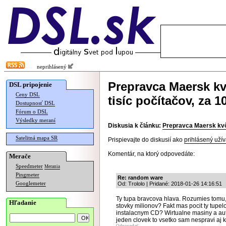
neprihlásený
Prepravca Maersk kv
DSL pripojenie
Ceny DSL
tisíc počítačov, za 1
Dostupnosť DSL
Fórum o DSL
Výsledky meraní
Diskusia k článku:
Prepravca Maersk kvôli
Satelitná mapa SR
Prispievajte do diskusií ako
prihlásený užív
Komentár, na ktorý odpovedáte:
Merače
Speedmeter
Merania
Pingmeter
Re: random ware
Googlemeter
Od: Trololo | Pridané: 2018-01-26 14:16:51
Ty tupa bravcova hlava. Rozumies tomu, z
Hľadanie
stovky milionov? Fakt mas pocit ty tupelo
instalacnym CD? Wirtualne masiny a aut
jeden clovek to vsetko sam nespravi aj 