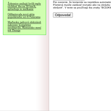
Pre overenie, že komentár sa nepridáva automatizov
Železnice znižujú kvôli teplu
Písmená musíte zadávať rovnako ako na obrázku veľk
rýchlosť iba na 50 km/h,
obrázok". V texte sa používajú iba znaky "BC
spôsobuje to meškanie
Odštartovala nová séria
populárneho sci-fi Futurama
Maďarsko jadrovú elektráreň
nakoniec kompletne
neodstavilo, Rumunsko mení
tok Dunaja