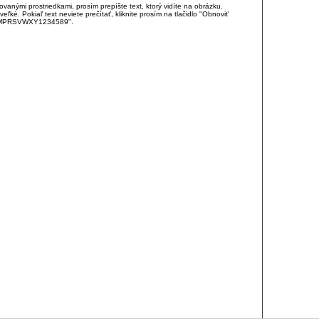
anými prostriedkami, prosím prepíšte text, ktorý vidíte na obrázku.
é. Pokiaľ text neviete prečítať, kliknite prosím na tlačidlo "Obnoviť
DJKMPRSVWXY1234589".