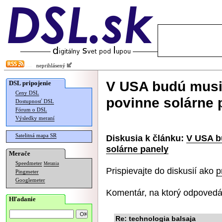
neprihlásený
V USA budú musi
DSL pripojenie
Ceny DSL
povinne solárne 
Dostupnosť DSL
Fórum o DSL
Výsledky meraní
Satelitná mapa SR
Diskusia k článku:
V USA b
solárne panely
Merače
Speedmeter
Merania
Prispievajte do diskusií ako
p
Pingmeter
Googlemeter
Komentár, na ktorý odpovedá
Hľadanie
Re: technologia balsaja