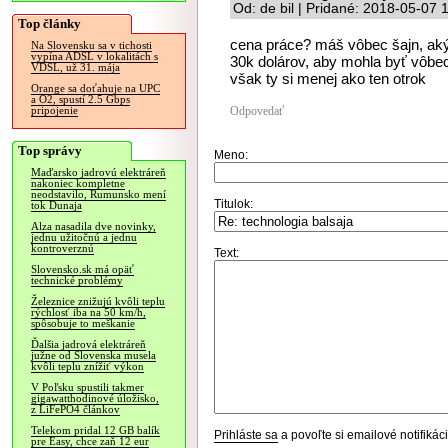
Od: de bil | Pridané: 2018-05-07 
Top články
cena práce? máš vôbec šajn, aký
Na Slovensku sa v tichosti
vypína ADSL v lokalitách s
30k dolárov, aby mohla byť vôbe
VDSL, už 31. mája
však ty si menej ako ten otrok
Orange sa doťahuje na UPC
a O2, spustí 2.5 Gbps
Odpovedať
pripojenie
Top správy
Meno:
Maďarsko jadrovú elektráreň
nakoniec kompletne
neodstavilo, Rumunsko mení
Titulok:
tok Dunaja
Alza nasadila dve novinky,
jednu užitočnú a jednu
kontroverznú
Text:
Slovensko.sk má opäť
technické problémy
Železnice znižujú kvôli teplu
rýchlosť iba na 50 km/h,
spôsobuje to meškanie
Ďalšia jadrová elektráreň
južne od Slovenska musela
kvôli teplu znížiť výkon
V Poľsku spustili takmer
gigawatthodinové úložisko,
z LiFePO4 článkov
Telekom pridal 12 GB balík
Prihláste sa
a povoľte si emailové notifiká
pre Easy, chce zaň 12 eur