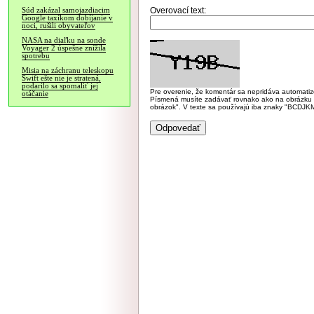
Overovací text:
Súd zakázal samojazdiacim
Google taxíkom dobíjanie v
noci, rušili obyvateľov
NASA na diaľku na sonde
Voyager 2 úspešne znížila
spotrebu
Misia na záchranu teleskopu
Swift ešte nie je stratená,
podarilo sa spomaliť jej
Pre overenie, že komentár sa nepridáva automatizov
otáčanie
Písmená musíte zadávať rovnako ako na obrázku veľk
obrázok". V texte sa používajú iba znaky "BC