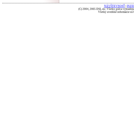
NÁVŠTEVNOSŤ
|
INZE
(C) 2004, 2005 DSL.sk | Všetky práva vyhradené
Všetky uvedené informácie sú b