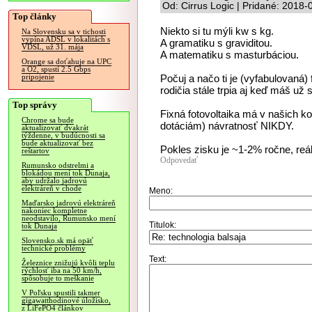
Od: Cirrus Logic | Pridané: 2018-
Top články
Niekto si tu mýli kw s kg.
Na Slovensku sa v tichosti
vypína ADSL v lokalitách s
A gramatiku s graviditou.
VDSL, už 31. mája
A matematiku s masturbáciou.
Orange sa doťahuje na UPC
a O2, spustí 2.5 Gbps
Počuj a načo ti je (vyfabulovaná) 
pripojenie
rodičia stále trpia aj keď máš už
Top správy
Fixná fotovoltaika má v našich ko
Chrome sa bude
dotáciám) návratnosť NIKDY.
aktualizovať dvakrát
týždenne, v budúcnosti sa
bude aktualizovať bez
Pokles zisku je ~1-2% ročne, reál
reštartov
Odpovedať
Rumunsko odstrelmi a
blokádou mení tok Dunaja,
aby udržalo jadrovú
elektráreň v chode
Meno:
Maďarsko jadrovú elektráreň
nakoniec kompletne
neodstavilo, Rumunsko mení
Titulok:
tok Dunaja
Slovensko.sk má opäť
technické problémy
Text:
Železnice znižujú kvôli teplu
rýchlosť iba na 50 km/h,
spôsobuje to meškanie
V Poľsku spustili takmer
gigawatthodinové úložisko,
z LiFePO4 článkov