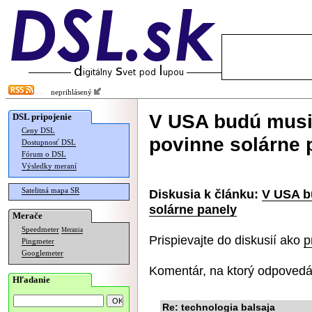
neprihlásený
V USA budú musi
DSL pripojenie
Ceny DSL
povinne solárne 
Dostupnosť DSL
Fórum o DSL
Výsledky meraní
Satelitná mapa SR
Diskusia k článku:
V USA b
solárne panely
Merače
Speedmeter
Merania
Prispievajte do diskusií ako
p
Pingmeter
Googlemeter
Komentár, na ktorý odpovedá
Hľadanie
Re: technologia balsaja