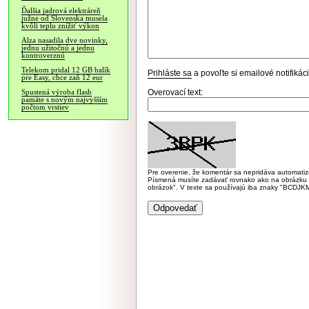
Ďalšia jadrová elektráreň
južne od Slovenska musela
kvôli teplu znížiť výkon
Alza nasadila dve novinky,
jednu užitočnú a jednu
kontroverznú
Telekom pridal 12 GB balík
Prihláste sa
a povoľte si emailové notifiká
pre Easy, chce zaň 12 eur
Overovací text:
Spustená výroba flash
pamäte s novým najvyšším
počtom vrstiev
Pre overenie, že komentár sa nepridáva automatizov
Písmená musíte zadávať rovnako ako na obrázku veľk
obrázok". V texte sa používajú iba znaky "BC