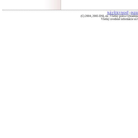
NÁVŠTEVNOSŤ
|
INZE
(C) 2004, 2005 DSL.sk | Všetky práva vyhradené
Všetky uvedené informácie sú b