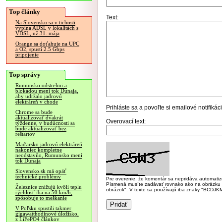
Top články
Text:
Na Slovensku sa v tichosti
vypína ADSL v lokalitách s
VDSL, už 31. mája
Orange sa doťahuje na UPC
a O2, spustí 2.5 Gbps
pripojenie
Top správy
Rumunsko odstrelmi a
blokádou mení tok Dunaja,
aby udržalo jadrovú
elektráreň v chode
Prihláste sa
a povoľte si emailové notifiká
Chrome sa bude
aktualizovať dvakrát
Overovací text:
týždenne, v budúcnosti sa
bude aktualizovať bez
reštartov
Maďarsko jadrovú elektráreň
nakoniec kompletne
neodstavilo, Rumunsko mení
tok Dunaja
Slovensko.sk má opäť
technické problémy
Pre overenie, že komentár sa nepridáva automatizov
Písmená musíte zadávať rovnako ako na obrázku veľk
Železnice znižujú kvôli teplu
obrázok". V texte sa používajú iba znaky "BC
rýchlosť iba na 50 km/h,
spôsobuje to meškanie
V Poľsku spustili takmer
gigawatthodinové úložisko,
z LiFePO4 článkov