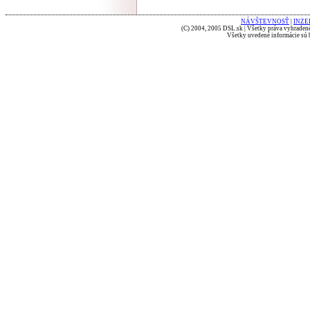
NÁVŠTEVNOSŤ
|
INZE
(C) 2004, 2005 DSL.sk | Všetky práva vyhradené
Všetky uvedené informácie sú b