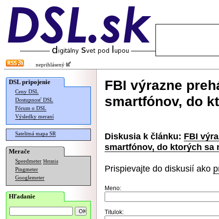
neprihlásený
FBI výrazne preh
DSL pripojenie
Ceny DSL
smartfónov, do k
Dostupnosť DSL
Fórum o DSL
Výsledky meraní
Satelitná mapa SR
Diskusia k článku:
FBI výra
smartfónov, do ktorých sa 
Merače
Speedmeter
Merania
Prispievajte do diskusií ako
p
Pingmeter
Googlemeter
Meno:
Hľadanie
Titulok: