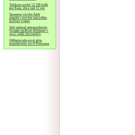
Telekom pridal 12 GB balík
pre Easy, chce zaň 12 eur
Spustená výroba flash
pamäte s novým najvyšším
počtom vrstiev
Súd zakázal samojazdiacim
Google taxíkom dobíjanie v
noci, rušili obyvateľov
Odštartovala nová séria
populárneho sci-fi Futurama