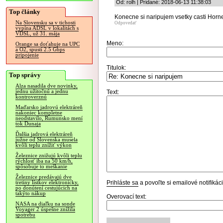
Od: rolh | Pridané: 2018-06-13 11:38:03
Top články
Konecne si naripujem vsetky casti Hornej
Na Slovensku sa v tichosti
Odpovedať
vypína ADSL v lokalitách s
VDSL, už 31. mája
Meno:
Orange sa doťahuje na UPC
a O2, spustí 2.5 Gbps
pripojenie
Titulok:
Top správy
Alza nasadila dve novinky,
jednu užitočnú a jednu
Text:
kontroverznú
Maďarsko jadrovú elektráreň
nakoniec kompletne
neodstavilo, Rumunsko mení
tok Dunaja
Ďalšia jadrová elektráreň
južne od Slovenska musela
kvôli teplu znížiť výkon
Železnice znižujú kvôli teplu
rýchlosť iba na 50 km/h,
spôsobuje to meškanie
Železnice predávajú dve
Prihláste sa
a povoľte si emailové notifiká
tretiny lístkov elektronicky,
po donútení cestujúcich na
takýto nákup
Overovací text:
NASA na diaľku na sonde
Voyager 2 úspešne znížila
spotrebu