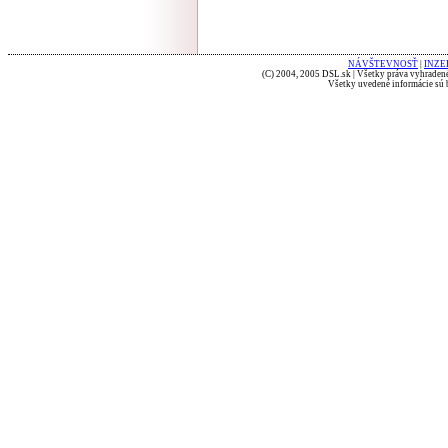
NÁVŠTEVNOSŤ
|
INZE
(C) 2004, 2005 DSL.sk | Všetky práva vyhradené
Všetky uvedené informácie sú b