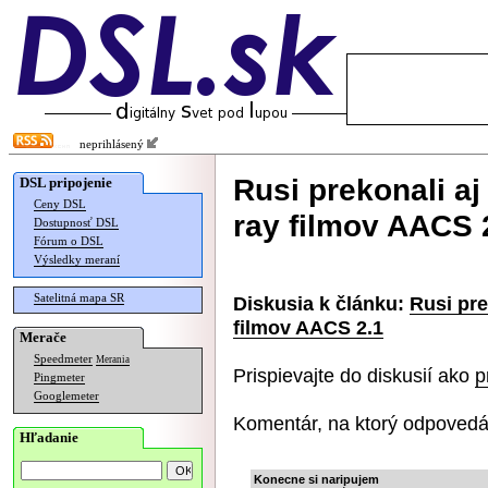
neprihlásený
Rusi prekonali aj
DSL pripojenie
Ceny DSL
ray filmov AACS 
Dostupnosť DSL
Fórum o DSL
Výsledky meraní
Satelitná mapa SR
Diskusia k článku:
Rusi pre
filmov AACS 2.1
Merače
Speedmeter
Merania
Prispievajte do diskusií ako
p
Pingmeter
Googlemeter
Komentár, na ktorý odpovedá
Hľadanie
Konecne si naripujem