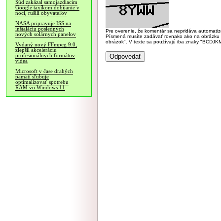
Súd zakázal samojazdiacim
Google taxíkom dobíjanie v
noci, rušili obyvateľov
NASA pripravuje ISS na
inštaláciu posledných
Pre overenie, že komentár sa nepridáva automatizov
nových solárnych panelov
Písmená musíte zadávať rovnako ako na obrázku veľk
obrázok". V texte sa používajú iba znaky "BC
Vydaný nový FFmpeg 9.0,
zlepšil akceleráciu
profesionálnych formátov
videa
Microsoft v čase drahých
pamätí sľubuje
optimalizovať spotrebu
RAM vo Windows 11