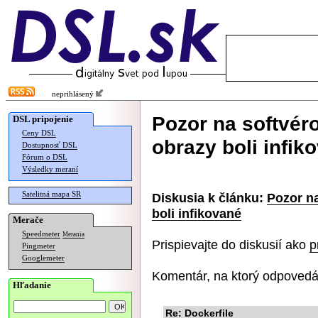
neprihlásený
Pozor na softvér
DSL pripojenie
Ceny DSL
obrazy boli infik
Dostupnosť DSL
Fórum o DSL
Výsledky meraní
Satelitná mapa SR
Diskusia k článku:
Pozor na
boli infikované
Merače
Speedmeter
Merania
Prispievajte do diskusií ako
p
Pingmeter
Googlemeter
Komentár, na ktorý odpovedá
Hľadanie
Re: Dockerfile