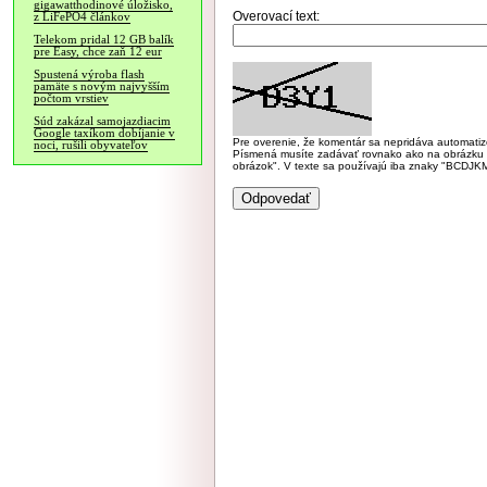
gigawatthodinové úložisko,
Overovací text:
z LiFePO4 článkov
Telekom pridal 12 GB balík
pre Easy, chce zaň 12 eur
Spustená výroba flash
pamäte s novým najvyšším
počtom vrstiev
Súd zakázal samojazdiacim
Google taxíkom dobíjanie v
Pre overenie, že komentár sa nepridáva automatizov
noci, rušili obyvateľov
Písmená musíte zadávať rovnako ako na obrázku veľk
obrázok". V texte sa používajú iba znaky "BC