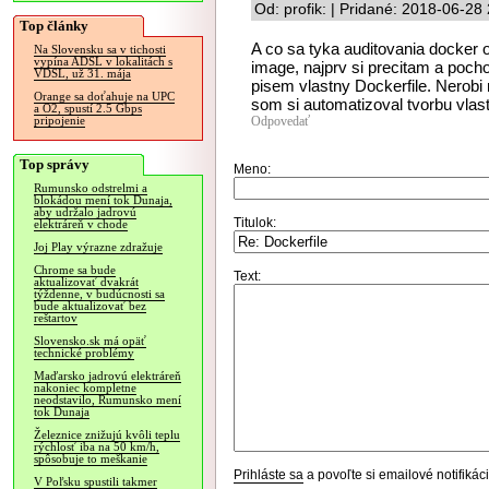
Od: profik: | Pridané: 2018-06-28
Top články
A co sa tyka auditovania docker 
Na Slovensku sa v tichosti
vypína ADSL v lokalitách s
image, najprv si precitam a pocho
VDSL, už 31. mája
pisem vlastny Dockerfile. Nerobi
Orange sa doťahuje na UPC
som si automatizoval tvorbu vla
a O2, spustí 2.5 Gbps
Odpovedať
pripojenie
Top správy
Meno:
Rumunsko odstrelmi a
blokádou mení tok Dunaja,
aby udržalo jadrovú
Titulok:
elektráreň v chode
Joj Play výrazne zdražuje
Chrome sa bude
Text:
aktualizovať dvakrát
týždenne, v budúcnosti sa
bude aktualizovať bez
reštartov
Slovensko.sk má opäť
technické problémy
Maďarsko jadrovú elektráreň
nakoniec kompletne
neodstavilo, Rumunsko mení
tok Dunaja
Železnice znižujú kvôli teplu
rýchlosť iba na 50 km/h,
spôsobuje to meškanie
Prihláste sa
a povoľte si emailové notifiká
V Poľsku spustili takmer