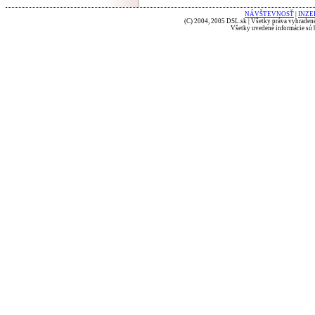
NÁVŠTEVNOSŤ
|
INZE
(C) 2004, 2005 DSL.sk | Všetky práva vyhradené
Všetky uvedené informácie sú b