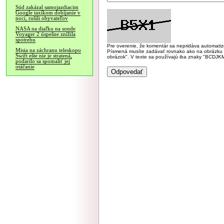
Súd zakázal samojazdiacim
Google taxíkom dobíjanie v
noci, rušili obyvateľov
NASA na diaľku na sonde
Voyager 2 úspešne znížila
spotrebu
Pre overenie, že komentár sa nepridáva automatizov
Misia na záchranu teleskopu
Písmená musíte zadávať rovnako ako na obrázku veľk
Swift ešte nie je stratená,
obrázok". V texte sa používajú iba znaky "BC
podarilo sa spomaliť jej
otáčanie