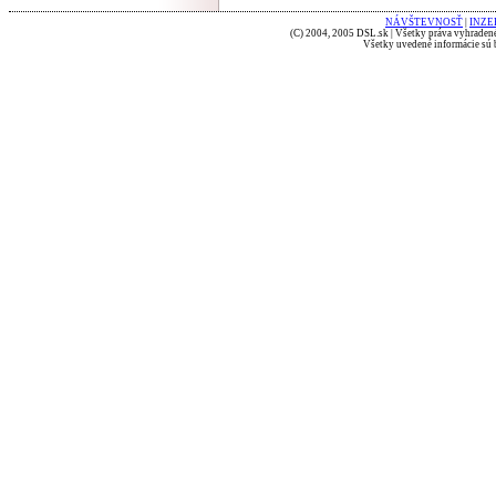
NÁVŠTEVNOSŤ
|
INZE
(C) 2004, 2005 DSL.sk | Všetky práva vyhradené
Všetky uvedené informácie sú b