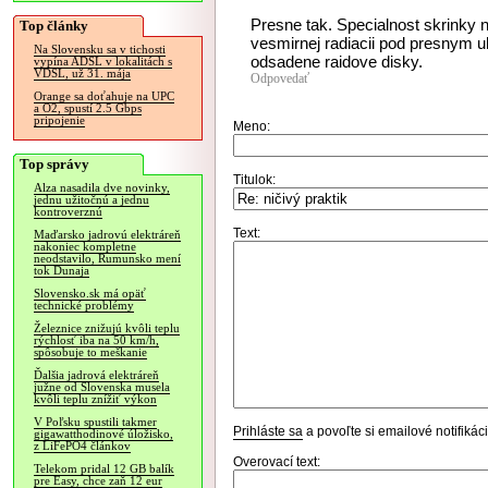
Presne tak. Specialnost skrinky ne
Top články
vesmirnej radiacii pod presnym u
Na Slovensku sa v tichosti
odsadene raidove disky.
vypína ADSL v lokalitách s
VDSL, už 31. mája
Odpovedať
Orange sa doťahuje na UPC
a O2, spustí 2.5 Gbps
pripojenie
Meno:
Top správy
Titulok:
Alza nasadila dve novinky,
jednu užitočnú a jednu
kontroverznú
Text:
Maďarsko jadrovú elektráreň
nakoniec kompletne
neodstavilo, Rumunsko mení
tok Dunaja
Slovensko.sk má opäť
technické problémy
Železnice znižujú kvôli teplu
rýchlosť iba na 50 km/h,
spôsobuje to meškanie
Ďalšia jadrová elektráreň
južne od Slovenska musela
kvôli teplu znížiť výkon
V Poľsku spustili takmer
Prihláste sa
a povoľte si emailové notifiká
gigawatthodinové úložisko,
z LiFePO4 článkov
Overovací text:
Telekom pridal 12 GB balík
pre Easy, chce zaň 12 eur