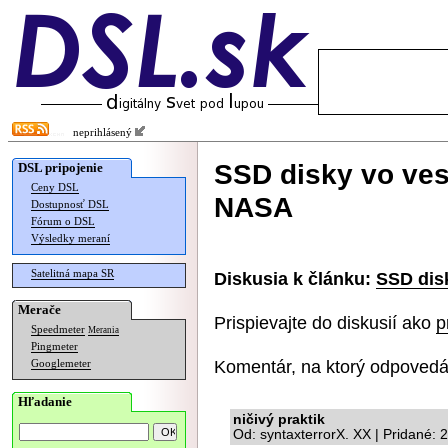
neprihlásený
SSD disky vo vesm
DSL pripojenie
Ceny DSL
NASA
Dostupnosť DSL
Fórum o DSL
Výsledky meraní
Satelitná mapa SR
Diskusia k článku:
SSD disk
Merače
Prispievajte do diskusií ako
p
Speedmeter
Merania
Pingmeter
Komentár, na ktorý odpovedá
Googlemeter
Hľadanie
ničivý praktik
Od: syntaxterrorX. XX | Pridané: