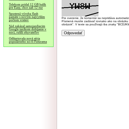
Telekom pridal 12 GB balík
pre Easy, chce zaň 12 eur
Spustená výroba flash
pamäte s novým najvyšším
Pre overenie, že komentár sa nepridáva automatizov
počtom vrstiev
Písmená musíte zadávať rovnako ako na obrázku veľk
obrázok". V texte sa používajú iba znaky "BC
Súd zakázal samojazdiacim
Google taxíkom dobíjanie v
noci, rušili obyvateľov
Odštartovala nová séria
populárneho sci-fi Futurama