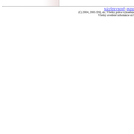
NÁVŠTEVNOSŤ
|
INZE
(C) 2004, 2005 DSL.sk | Všetky práva vyhradené
Všetky uvedené informácie sú b