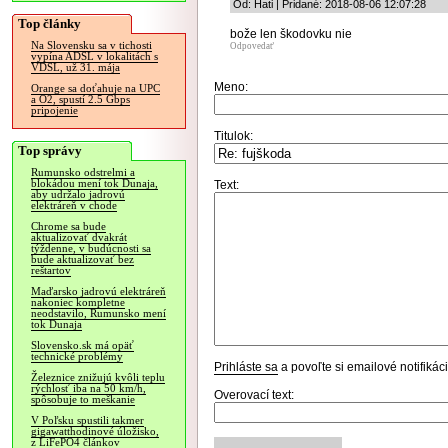
Od: Hati | Pridané: 2018-08-06 12:07:28
Top články
bože len škodovku nie
Na Slovensku sa v tichosti
Odpovedať
vypína ADSL v lokalitách s
VDSL, už 31. mája
Meno:
Orange sa doťahuje na UPC
a O2, spustí 2.5 Gbps
pripojenie
Titulok:
Top správy
Rumunsko odstrelmi a
blokádou mení tok Dunaja,
Text:
aby udržalo jadrovú
elektráreň v chode
Chrome sa bude
aktualizovať dvakrát
týždenne, v budúcnosti sa
bude aktualizovať bez
reštartov
Maďarsko jadrovú elektráreň
nakoniec kompletne
neodstavilo, Rumunsko mení
tok Dunaja
Slovensko.sk má opäť
technické problémy
Prihláste sa
a povoľte si emailové notifiká
Železnice znižujú kvôli teplu
rýchlosť iba na 50 km/h,
Overovací text:
spôsobuje to meškanie
V Poľsku spustili takmer
gigawatthodinové úložisko,
z LiFePO4 článkov