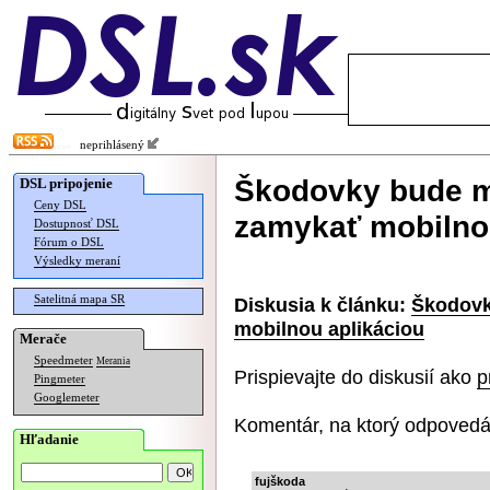
neprihlásený
Škodovky bude 
DSL pripojenie
Ceny DSL
zamykať mobilno
Dostupnosť DSL
Fórum o DSL
Výsledky meraní
Satelitná mapa SR
Diskusia k článku:
Škodovk
mobilnou aplikáciou
Merače
Speedmeter
Merania
Prispievajte do diskusií ako
p
Pingmeter
Googlemeter
Komentár, na ktorý odpovedá
Hľadanie
fujškoda