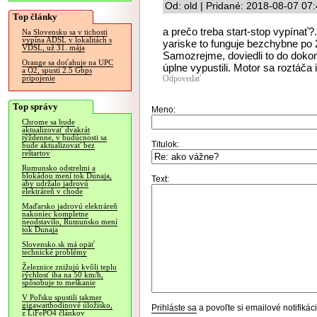
Od: old | Pridané: 2018-08-07 07
Top články
a prečo treba start-stop vypínať?.
Na Slovensku sa v tichosti
vypína ADSL v lokalitách s
yariske to funguje bezchybne po
VDSL, už 31. mája
Samozrejme, doviedli to do dokon
Orange sa doťahuje na UPC
úplne vypustili. Motor sa roztáča
a O2, spustí 2.5 Gbps
Odpovedať
pripojenie
Top správy
Meno:
Chrome sa bude
aktualizovať dvakrát
týždenne, v budúcnosti sa
Titulok:
bude aktualizovať bez
reštartov
Rumunsko odstrelmi a
blokádou mení tok Dunaja,
Text:
aby udržalo jadrovú
elektráreň v chode
Maďarsko jadrovú elektráreň
nakoniec kompletne
neodstavilo, Rumunsko mení
tok Dunaja
Slovensko.sk má opäť
technické problémy
Železnice znižujú kvôli teplu
rýchlosť iba na 50 km/h,
spôsobuje to meškanie
V Poľsku spustili takmer
gigawatthodinové úložisko,
Prihláste sa
a povoľte si emailové notifiká
z LiFePO4 článkov