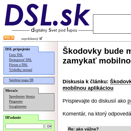
neprihlásený
Škodovky bude 
DSL pripojenie
Ceny DSL
zamykať mobilno
Dostupnosť DSL
Fórum o DSL
Výsledky meraní
Satelitná mapa SR
Diskusia k článku:
Škodovk
mobilnou aplikáciou
Merače
Speedmeter
Merania
Prispievajte do diskusií ako
p
Pingmeter
Googlemeter
Komentár, na ktorý odpovedá
Hľadanie
Re: ako vážne?