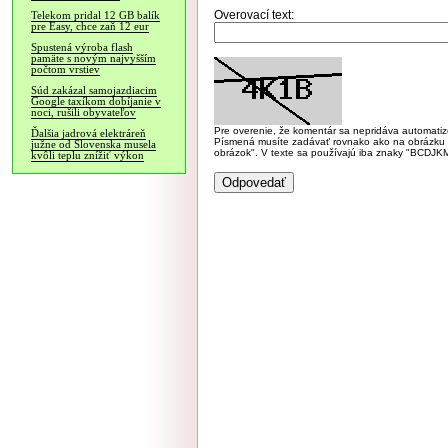
Overovací text:
Telekom pridal 12 GB balík
pre Easy, chce zaň 12 eur
Spustená výroba flash
pamäte s novým najvyšším
počtom vrstiev
Súd zakázal samojazdiacim
Google taxíkom dobíjanie v
noci, rušili obyvateľov
Pre overenie, že komentár sa nepridáva automatizov
Ďalšia jadrová elektráreň
Písmená musíte zadávať rovnako ako na obrázku veľk
južne od Slovenska musela
obrázok". V texte sa používajú iba znaky "BC
kvôli teplu znížiť výkon