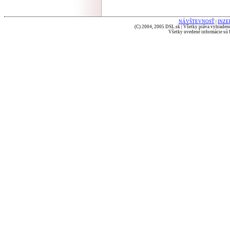
NÁVŠTEVNOSŤ
|
INZE
(C) 2004, 2005 DSL.sk | Všetky práva vyhradené
Všetky uvedené informácie sú b