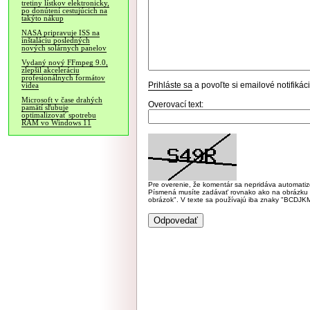
tretiny lístkov elektronicky,
po donútení cestujúcich na
takýto nákup
NASA pripravuje ISS na
inštaláciu posledných
nových solárnych panelov
Vydaný nový FFmpeg 9.0,
zlepšil akceleráciu
profesionálnych formátov
Prihláste sa
a povoľte si emailové notifiká
videa
Microsoft v čase drahých
Overovací text:
pamätí sľubuje
optimalizovať spotrebu
RAM vo Windows 11
Pre overenie, že komentár sa nepridáva automatizov
Písmená musíte zadávať rovnako ako na obrázku veľk
obrázok". V texte sa používajú iba znaky "BC