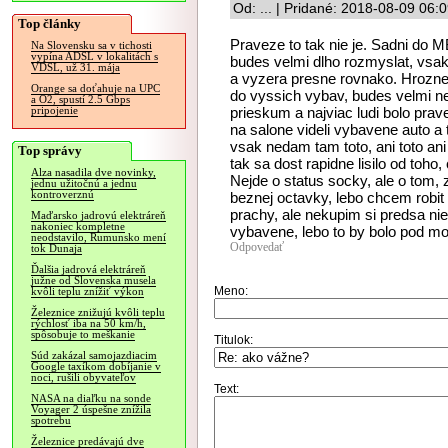
Od: ... | Pridané: 2018-08-09 06:
Top články
Praveze to tak nie je. Sadni do 
Na Slovensku sa v tichosti
vypína ADSL v lokalitách s
budes velmi dlho rozmyslat, vsak
VDSL, už 31. mája
a vyzera presne rovnako. Hrozne 
Orange sa doťahuje na UPC
do vyssich vybav, budes velmi ne
a O2, spustí 2.5 Gbps
prieskum a najviac ludi bolo pra
pripojenie
na salone videli vybavene auto a 
vsak nedam tam toto, ani toto ani 
Top správy
tak sa dost rapidne lisilo od toho,
Alza nasadila dve novinky,
Nejde o status socky, ale o tom, z
jednu užitočnú a jednu
kontroverznú
beznej octavky, lebo chcem robit
prachy, ale nekupim si predsa niec
Maďarsko jadrovú elektráreň
nakoniec kompletne
vybavene, lebo to by bolo pod mo
neodstavilo, Rumunsko mení
Odpovedať
tok Dunaja
Ďalšia jadrová elektráreň
južne od Slovenska musela
Meno:
kvôli teplu znížiť výkon
Železnice znižujú kvôli teplu
rýchlosť iba na 50 km/h,
spôsobuje to meškanie
Titulok:
Súd zakázal samojazdiacim
Google taxíkom dobíjanie v
noci, rušili obyvateľov
Text:
NASA na diaľku na sonde
Voyager 2 úspešne znížila
spotrebu
Železnice predávajú dve