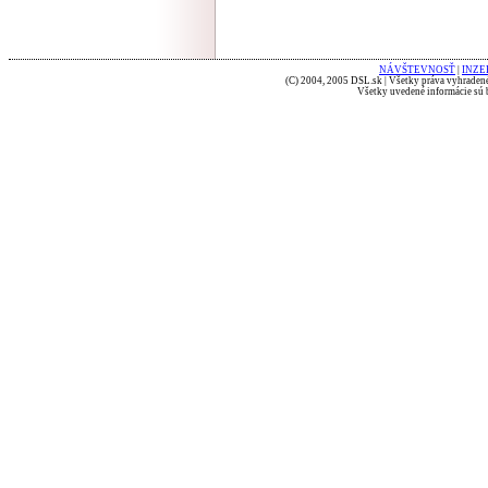
NÁVŠTEVNOSŤ
|
INZE
(C) 2004, 2005 DSL.sk | Všetky práva vyhradené
Všetky uvedené informácie sú b