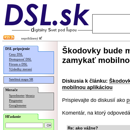
neprihlásený
Škodovky bude 
DSL pripojenie
Ceny DSL
zamykať mobilno
Dostupnosť DSL
Fórum o DSL
Výsledky meraní
Satelitná mapa SR
Diskusia k článku:
Škodovk
mobilnou aplikáciou
Merače
Speedmeter
Merania
Prispievajte do diskusií ako
p
Pingmeter
Googlemeter
Komentár, na ktorý odpovedá
Hľadanie
Re: ako vážne?