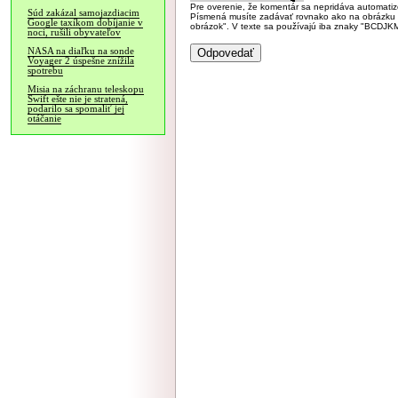
Pre overenie, že komentár sa nepridáva automatizov
Súd zakázal samojazdiacim
Písmená musíte zadávať rovnako ako na obrázku veľk
Google taxíkom dobíjanie v
obrázok". V texte sa používajú iba znaky "BC
noci, rušili obyvateľov
NASA na diaľku na sonde
Voyager 2 úspešne znížila
spotrebu
Misia na záchranu teleskopu
Swift ešte nie je stratená,
podarilo sa spomaliť jej
otáčanie