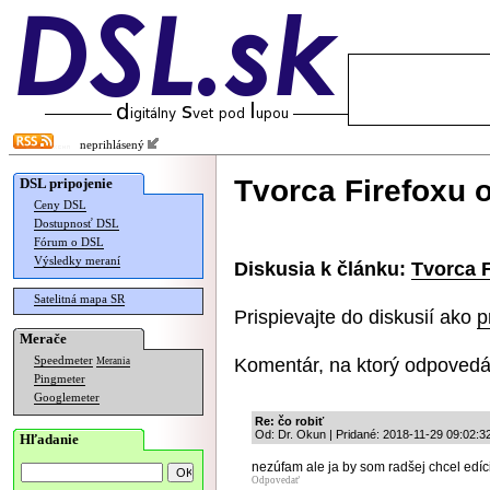
neprihlásený
Tvorca Firefoxu o
DSL pripojenie
Ceny DSL
Dostupnosť DSL
Fórum o DSL
Výsledky meraní
Diskusia k článku:
Tvorca F
Satelitná mapa SR
Prispievajte do diskusií ako
p
Merače
Komentár, na ktorý odpovedá
Speedmeter
Merania
Pingmeter
Googlemeter
Re: čo robiť
Od: Dr. Okun | Pridané: 2018-11-29 09:02:3
Hľadanie
nezúfam ale ja by som radšej chcel edí
Odpovedať