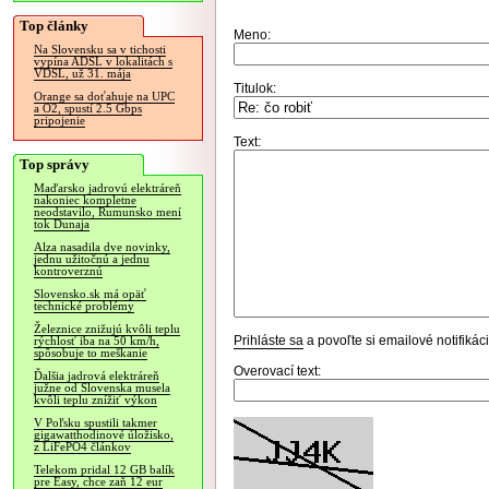
Top články
Meno:
Na Slovensku sa v tichosti
vypína ADSL v lokalitách s
VDSL, už 31. mája
Titulok:
Orange sa doťahuje na UPC
a O2, spustí 2.5 Gbps
pripojenie
Text:
Top správy
Maďarsko jadrovú elektráreň
nakoniec kompletne
neodstavilo, Rumunsko mení
tok Dunaja
Alza nasadila dve novinky,
jednu užitočnú a jednu
kontroverznú
Slovensko.sk má opäť
technické problémy
Železnice znižujú kvôli teplu
Prihláste sa
a povoľte si emailové notifiká
rýchlosť iba na 50 km/h,
spôsobuje to meškanie
Overovací text:
Ďalšia jadrová elektráreň
južne od Slovenska musela
kvôli teplu znížiť výkon
V Poľsku spustili takmer
gigawatthodinové úložisko,
z LiFePO4 článkov
Telekom pridal 12 GB balík
pre Easy, chce zaň 12 eur