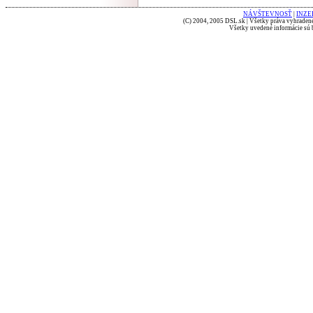
NÁVŠTEVNOSŤ
|
INZE
(C) 2004, 2005 DSL.sk | Všetky práva vyhradené
Všetky uvedené informácie sú b