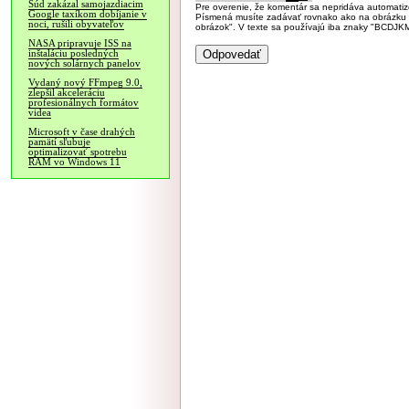
Súd zakázal samojazdiacim
Pre overenie, že komentár sa nepridáva automatizov
Google taxíkom dobíjanie v
Písmená musíte zadávať rovnako ako na obrázku veľk
noci, rušili obyvateľov
obrázok". V texte sa používajú iba znaky "BC
NASA pripravuje ISS na
inštaláciu posledných
nových solárnych panelov
Vydaný nový FFmpeg 9.0,
zlepšil akceleráciu
profesionálnych formátov
videa
Microsoft v čase drahých
pamätí sľubuje
optimalizovať spotrebu
RAM vo Windows 11