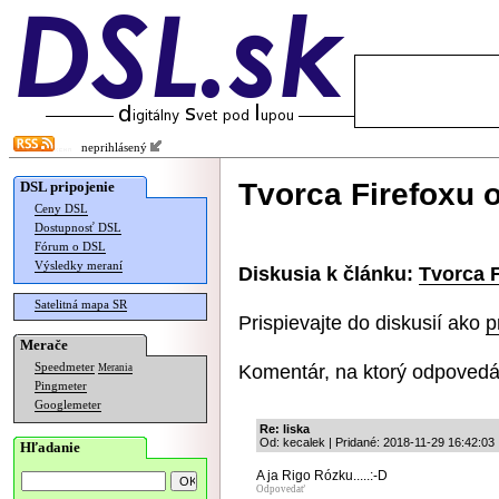
neprihlásený
Tvorca Firefoxu o
DSL pripojenie
Ceny DSL
Dostupnosť DSL
Fórum o DSL
Výsledky meraní
Diskusia k článku:
Tvorca F
Satelitná mapa SR
Prispievajte do diskusií ako
p
Merače
Komentár, na ktorý odpovedá
Speedmeter
Merania
Pingmeter
Googlemeter
Re: liska
Od: kecalek | Pridané: 2018-11-29 16:42:03
Hľadanie
A ja Rigo Rózku.....:-D
Odpovedať