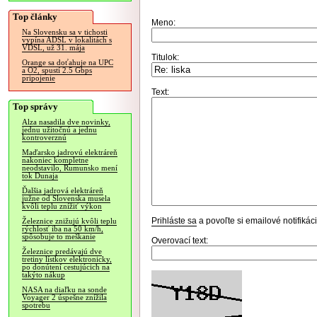
Top články
Meno:
Na Slovensku sa v tichosti
vypína ADSL v lokalitách s
VDSL, už 31. mája
Titulok:
Orange sa doťahuje na UPC
a O2, spustí 2.5 Gbps
pripojenie
Text:
Top správy
Alza nasadila dve novinky,
jednu užitočnú a jednu
kontroverznú
Maďarsko jadrovú elektráreň
nakoniec kompletne
neodstavilo, Rumunsko mení
tok Dunaja
Ďalšia jadrová elektráreň
južne od Slovenska musela
kvôli teplu znížiť výkon
Prihláste sa
a povoľte si emailové notifiká
Železnice znižujú kvôli teplu
rýchlosť iba na 50 km/h,
spôsobuje to meškanie
Overovací text:
Železnice predávajú dve
tretiny lístkov elektronicky,
po donútení cestujúcich na
takýto nákup
NASA na diaľku na sonde
Voyager 2 úspešne znížila
spotrebu