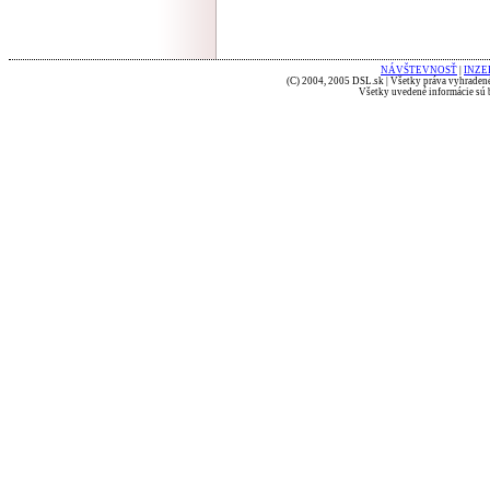
NÁVŠTEVNOSŤ
|
INZE
(C) 2004, 2005 DSL.sk | Všetky práva vyhradené
Všetky uvedené informácie sú b