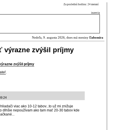
Za poslednú hodinu: 24 meraní
inzercia
Nedeľa, 9. augusta 2026, dnes má meniny
Ľubomíra
 výrazne zvýšil príjmy
výrazne zvýšil príjmy
ateľ
.
49:24
iadači viac ako 10-12 tabov...to už mi znižuje
o čo dlhšie nepoužívam ako tam mať 20-30 tabov kde
ačkané...