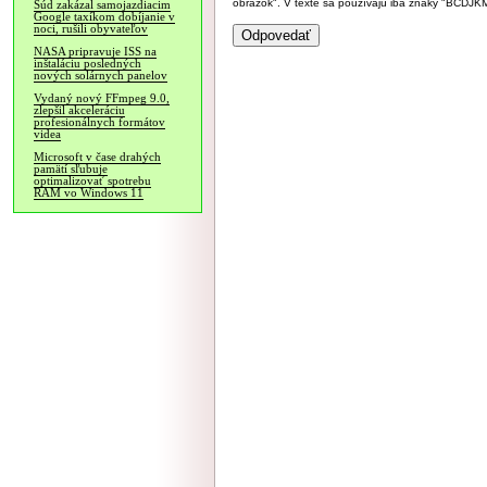
obrázok". V texte sa používajú iba znaky "BC
Súd zakázal samojazdiacim
Google taxíkom dobíjanie v
noci, rušili obyvateľov
NASA pripravuje ISS na
inštaláciu posledných
nových solárnych panelov
Vydaný nový FFmpeg 9.0,
zlepšil akceleráciu
profesionálnych formátov
videa
Microsoft v čase drahých
pamätí sľubuje
optimalizovať spotrebu
RAM vo Windows 11