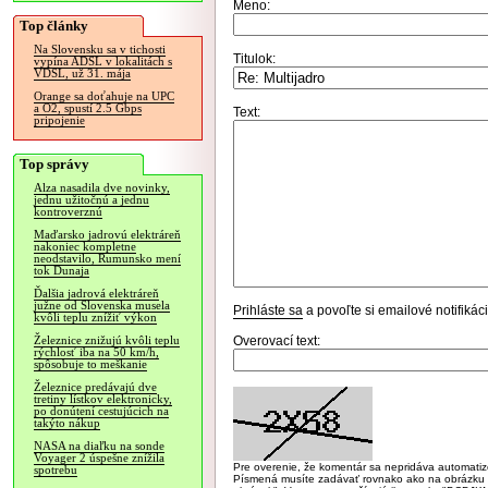
Meno:
Top články
Na Slovensku sa v tichosti
Titulok:
vypína ADSL v lokalitách s
VDSL, už 31. mája
Orange sa doťahuje na UPC
a O2, spustí 2.5 Gbps
Text:
pripojenie
Top správy
Alza nasadila dve novinky,
jednu užitočnú a jednu
kontroverznú
Maďarsko jadrovú elektráreň
nakoniec kompletne
neodstavilo, Rumunsko mení
tok Dunaja
Ďalšia jadrová elektráreň
južne od Slovenska musela
Prihláste sa
a povoľte si emailové notifiká
kvôli teplu znížiť výkon
Overovací text:
Železnice znižujú kvôli teplu
rýchlosť iba na 50 km/h,
spôsobuje to meškanie
Železnice predávajú dve
tretiny lístkov elektronicky,
po donútení cestujúcich na
takýto nákup
NASA na diaľku na sonde
Voyager 2 úspešne znížila
Pre overenie, že komentár sa nepridáva automatizov
spotrebu
Písmená musíte zadávať rovnako ako na obrázku veľk