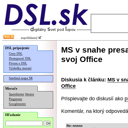
neprihlásený
MS v snahe presa
DSL pripojenie
Ceny DSL
svoj Office
Dostupnosť DSL
Fórum o DSL
Výsledky meraní
Satelitná mapa SR
Diskusia k článku:
MS v sna
Office
Merače
Speedmeter
Merania
Prispievajte do diskusií ako
p
Pingmeter
Googlemeter
Komentár, na ktorý odpovedá
Hľadanie
Re: nnnnn