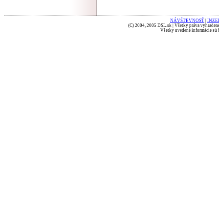
NÁVŠTEVNOSŤ
|
INZE
(C) 2004, 2005 DSL.sk | Všetky práva vyhradené
Všetky uvedené informácie sú b