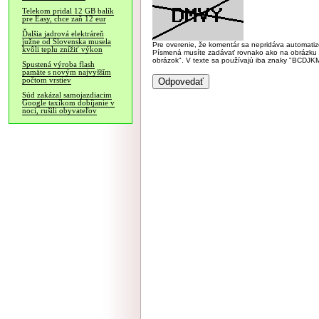
Telekom pridal 12 GB balík
pre Easy, chce zaň 12 eur
Ďalšia jadrová elektráreň
južne od Slovenska musela
Pre overenie, že komentár sa nepridáva automatizov
kvôli teplu znížiť výkon
Písmená musíte zadávať rovnako ako na obrázku veľk
obrázok". V texte sa používajú iba znaky "BC
Spustená výroba flash
pamäte s novým najvyšším
počtom vrstiev
Súd zakázal samojazdiacim
Google taxíkom dobíjanie v
noci, rušili obyvateľov