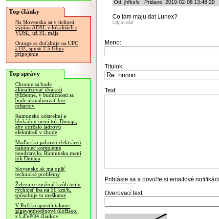
Od: jhfksfs | Pridané: 2019-02-08 13:48:20
Top články
Co tam maju dat Lunex?
Na Slovensku sa v tichosti
Odpovedať
vypína ADSL v lokalitách s
VDSL, už 31. mája
Meno:
Orange sa doťahuje na UPC
a O2, spustí 2.5 Gbps
pripojenie
Titulok:
Top správy
Chrome sa bude
aktualizovať dvakrát
Text:
týždenne, v budúcnosti sa
bude aktualizovať bez
reštartov
Rumunsko odstrelmi a
blokádou mení tok Dunaja,
aby udržalo jadrovú
elektráreň v chode
Maďarsko jadrovú elektráreň
nakoniec kompletne
neodstavilo, Rumunsko mení
tok Dunaja
Slovensko.sk má opäť
technické problémy
Prihláste sa
a povoľte si emailové notifiká
Železnice znižujú kvôli teplu
rýchlosť iba na 50 km/h,
Overovací text:
spôsobuje to meškanie
V Poľsku spustili takmer
gigawatthodinové úložisko,
z LiFePO4 článkov