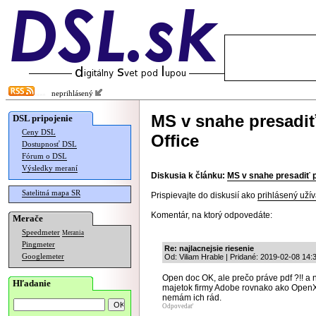
neprihlásený
MS v snahe presadiť
DSL pripojenie
Ceny DSL
Office
Dostupnosť DSL
Fórum o DSL
Výsledky meraní
Diskusia k článku:
MS v snahe presadiť p
Satelitná mapa SR
Prispievajte do diskusií ako
prihlásený užív
Komentár, na ktorý odpovedáte:
Merače
Speedmeter
Merania
Pingmeter
Re: najlacnejsie riesenie
Googlemeter
Od: Viliam Hrable | Pridané: 2019-02-08 14:
Open doc OK, ale prečo práve pdf ?!! a n
Hľadanie
majetok firmy Adobe rovnako ako OpenX
nemám ich rád.
Odpovedať