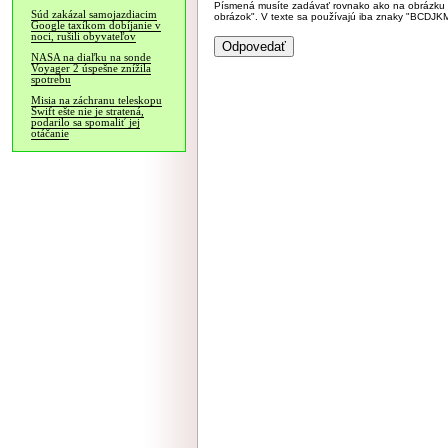
Písmená musíte zadávať rovnako ako na obrázku veľk
Súd zakázal samojazdiacim
obrázok". V texte sa používajú iba znaky "BC
Google taxíkom dobíjanie v
noci, rušili obyvateľov
NASA na diaľku na sonde
Voyager 2 úspešne znížila
spotrebu
Misia na záchranu teleskopu
Swift ešte nie je stratená,
podarilo sa spomaliť jej
otáčanie