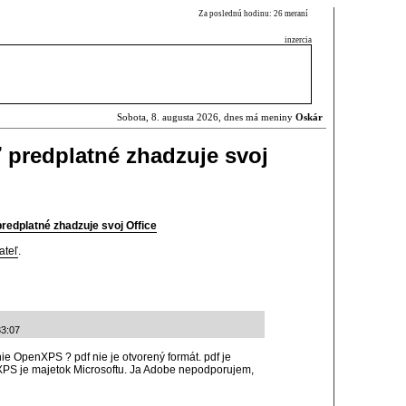
Za poslednú hodinu: 26 meraní
inzercia
Sobota, 8. augusta 2026, dnes má meniny
Oskár
 predplatné zhadzuje svoj
redplatné zhadzuje svoj Office
ateľ
.
33:07
ie OpenXPS ? pdf nie je otvorený formát. pdf je
PS je majetok Microsoftu. Ja Adobe nepodporujem,