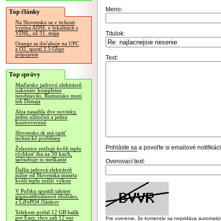
Meno:
Top články
Na Slovensku sa v tichosti
vypína ADSL v lokalitách s
Titulok:
VDSL, už 31. mája
Orange sa doťahuje na UPC
a O2, spustí 2.5 Gbps
pripojenie
Text:
Top správy
Maďarsko jadrovú elektráreň
nakoniec kompletne
neodstavilo, Rumunsko mení
tok Dunaja
Alza nasadila dve novinky,
jednu užitočnú a jednu
kontroverznú
Slovensko.sk má opäť
technické problémy
Prihláste sa
a povoľte si emailové notifiká
Železnice znižujú kvôli teplu
rýchlosť iba na 50 km/h,
spôsobuje to meškanie
Overovací text:
Ďalšia jadrová elektráreň
južne od Slovenska musela
kvôli teplu znížiť výkon
V Poľsku spustili takmer
gigawatthodinové úložisko,
z LiFePO4 článkov
Telekom pridal 12 GB balík
pre Easy, chce zaň 12 eur
Pre overenie, že komentár sa nepridáva automatizov