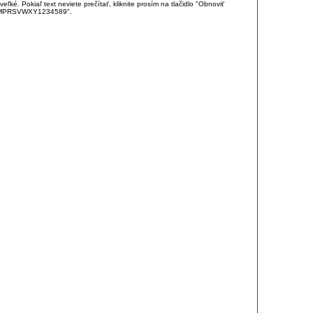
é. Pokiaľ text neviete prečítať, kliknite prosím na tlačidlo "Obnoviť
DJKMPRSVWXY1234589".