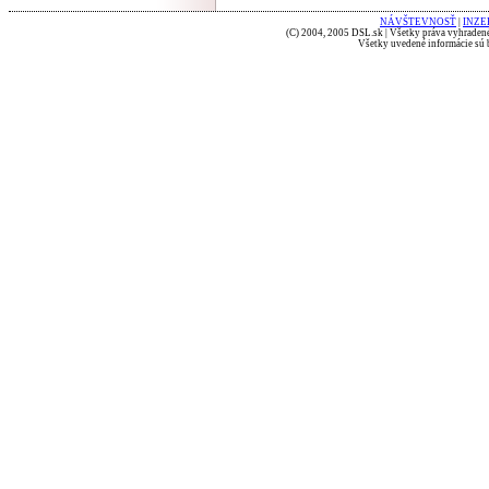
NÁVŠTEVNOSŤ
|
INZE
(C) 2004, 2005 DSL.sk | Všetky práva vyhradené
Všetky uvedené informácie sú b