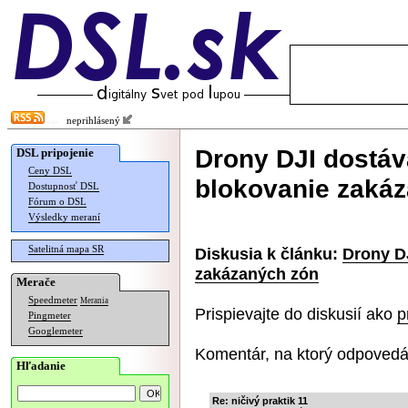
neprihlásený
Drony DJI dostáv
DSL pripojenie
Ceny DSL
blokovanie zaká
Dostupnosť DSL
Fórum o DSL
Výsledky meraní
Satelitná mapa SR
Diskusia k článku:
Drony D
zakázaných zón
Merače
Speedmeter
Merania
Prispievajte do diskusií ako
p
Pingmeter
Googlemeter
Komentár, na ktorý odpovedá
Hľadanie
Re: ničivý praktik 11