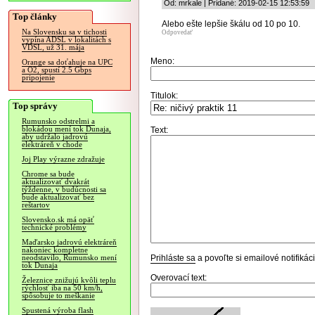
Od: mrkale | Pridané: 2019-02-15 12:53:59
Top články
Alebo ešte lepšie škálu od 10 po 10.
Na Slovensku sa v tichosti
Odpovedať
vypína ADSL v lokalitách s
VDSL, už 31. mája
Meno:
Orange sa doťahuje na UPC
a O2, spustí 2.5 Gbps
pripojenie
Titulok:
Top správy
Rumunsko odstrelmi a
blokádou mení tok Dunaja,
Text:
aby udržalo jadrovú
elektráreň v chode
Joj Play výrazne zdražuje
Chrome sa bude
aktualizovať dvakrát
týždenne, v budúcnosti sa
bude aktualizovať bez
reštartov
Slovensko.sk má opäť
technické problémy
Maďarsko jadrovú elektráreň
nakoniec kompletne
Prihláste sa
a povoľte si emailové notifiká
neodstavilo, Rumunsko mení
tok Dunaja
Overovací text:
Železnice znižujú kvôli teplu
rýchlosť iba na 50 km/h,
spôsobuje to meškanie
Spustená výroba flash