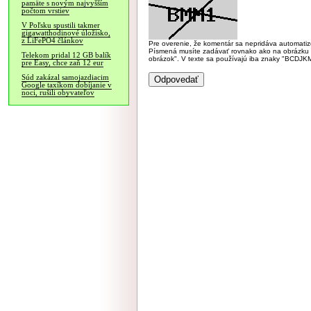
pamäte s novým najvyšším
počtom vrstiev
V Poľsku spustili takmer
gigawatthodinové úložisko,
z LiFePO4 článkov
Pre overenie, že komentár sa nepridáva automatizov
Písmená musíte zadávať rovnako ako na obrázku veľk
Telekom pridal 12 GB balík
obrázok". V texte sa používajú iba znaky "BC
pre Easy, chce zaň 12 eur
Súd zakázal samojazdiacim
Google taxíkom dobíjanie v
noci, rušili obyvateľov