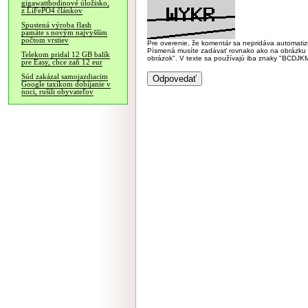
gigawatthodinové úložisko,
z LiFePO4 článkov
Spustená výroba flash
pamäte s novým najvyšším
počtom vrstiev
Pre overenie, že komentár sa nepridáva automatizov
Písmená musíte zadávať rovnako ako na obrázku veľk
Telekom pridal 12 GB balík
obrázok". V texte sa používajú iba znaky "BC
pre Easy, chce zaň 12 eur
Súd zakázal samojazdiacim
Google taxíkom dobíjanie v
noci, rušili obyvateľov