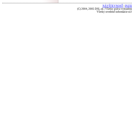
NÁVŠTEVNOSŤ
|
INZE
(C) 2004, 2005 DSL.sk | Všetky práva vyhradené
Všetky uvedené informácie sú b