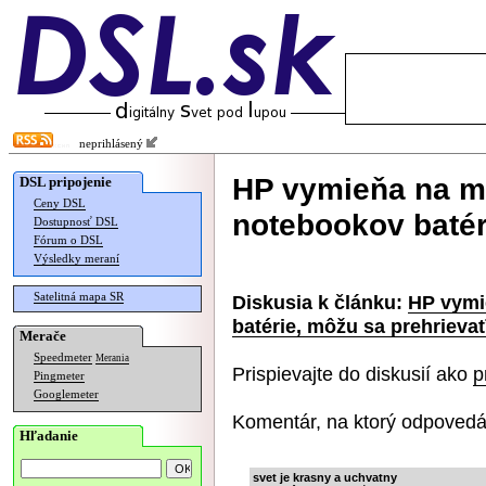
neprihlásený
HP vymieňa na m
DSL pripojenie
Ceny DSL
notebookov batér
Dostupnosť DSL
Fórum o DSL
Výsledky meraní
Satelitná mapa SR
Diskusia k článku:
HP vymi
batérie, môžu sa prehrieva
Merače
Speedmeter
Merania
Prispievajte do diskusií ako
p
Pingmeter
Googlemeter
Komentár, na ktorý odpovedá
Hľadanie
svet je krasny a uchvatny