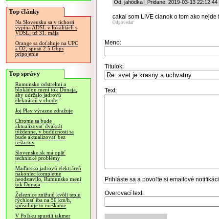
Od: jahôdka | Pridané: 2019-03-13 22:12:44
Top články
cakal som LIVE clanok o tom ako nejde f
Na Slovensku sa v tichosti
Odpovedať
vypína ADSL v lokalitách s
VDSL, už 31. mája
Meno:
Orange sa doťahuje na UPC
a O2, spustí 2.5 Gbps
pripojenie
Titulok:
Top správy
Rumunsko odstrelmi a
blokádou mení tok Dunaja,
Text:
aby udržalo jadrovú
elektráreň v chode
Joj Play výrazne zdražuje
Chrome sa bude
aktualizovať dvakrát
týždenne, v budúcnosti sa
bude aktualizovať bez
reštartov
Slovensko.sk má opäť
technické problémy
Maďarsko jadrovú elektráreň
nakoniec kompletne
Prihláste sa
a povoľte si emailové notifiká
neodstavilo, Rumunsko mení
tok Dunaja
Overovací text:
Železnice znižujú kvôli teplu
rýchlosť iba na 50 km/h,
spôsobuje to meškanie
V Poľsku spustili takmer