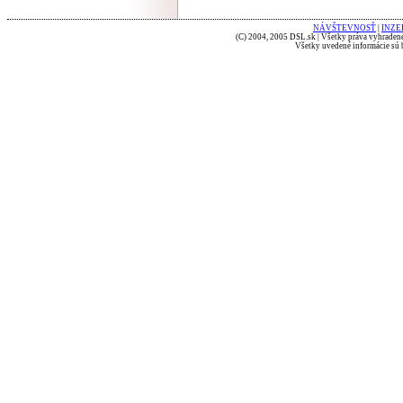
NÁVŠTEVNOSŤ
|
INZE
(C) 2004, 2005 DSL.sk | Všetky práva vyhradené
Všetky uvedené informácie sú b