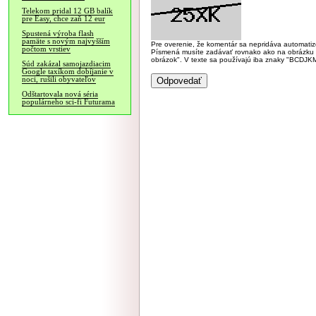
Telekom pridal 12 GB balík
pre Easy, chce zaň 12 eur
Spustená výroba flash
pamäte s novým najvyšším
Pre overenie, že komentár sa nepridáva automatizov
počtom vrstiev
Písmená musíte zadávať rovnako ako na obrázku veľk
obrázok". V texte sa používajú iba znaky "BC
Súd zakázal samojazdiacim
Google taxíkom dobíjanie v
noci, rušili obyvateľov
Odštartovala nová séria
populárneho sci-fi Futurama