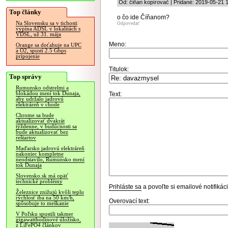
Od: čiňan kopírovač | Pridané: 2019-05-21 
Top články
o čo ide Číňanom?
Na Slovensku sa v tichosti
Odpovedať
vypína ADSL v lokalitách s
VDSL, už 31. mája
Meno:
Orange sa doťahuje na UPC
a O2, spustí 2.5 Gbps
pripojenie
Titulok:
Top správy
Rumunsko odstrelmi a
blokádou mení tok Dunaja,
Text:
aby udržalo jadrovú
elektráreň v chode
Chrome sa bude
aktualizovať dvakrát
týždenne, v budúcnosti sa
bude aktualizovať bez
reštartov
Maďarsko jadrovú elektráreň
nakoniec kompletne
neodstavilo, Rumunsko mení
tok Dunaja
Slovensko.sk má opäť
technické problémy
Prihláste sa
a povoľte si emailové notifiká
Železnice znižujú kvôli teplu
rýchlosť iba na 50 km/h,
Overovací text:
spôsobuje to meškanie
V Poľsku spustili takmer
gigawatthodinové úložisko,
z LiFePO4 článkov