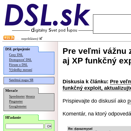
neprihlásený
Pre veľmi vážnu 
DSL pripojenie
Ceny DSL
aj XP funkčný expl
Dostupnosť DSL
Fórum o DSL
Výsledky meraní
Satelitná mapa SR
Diskusia k článku:
Pre veľm
funkčný exploit, aktualizujt
Merače
Speedmeter
Merania
Prispievajte do diskusií ako
p
Pingmeter
Googlemeter
Komentár, na ktorý odpovedá
Hľadanie
Re: davazmysel