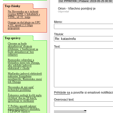
Od: PPPATRIK | Pridané: 2019-05-25 00:30:
Top články
Orion - Všechno pomíjivý je
Na Slovensku sa v tichosti
Odpovedať
vypína ADSL v lokalitách s
VDSL, už 31. mája
Meno:
Orange sa doťahuje na UPC
a O2, spustí 2.5 Gbps
pripojenie
Titulok:
Top správy
Chrome sa bude
aktualizovať dvakrát
Text:
týždenne, v budúcnosti sa
bude aktualizovať bez
reštartov
Rumunsko odstrelmi a
blokádou mení tok Dunaja,
aby udržalo jadrovú
elektráreň v chode
Maďarsko jadrovú elektráreň
nakoniec kompletne
neodstavilo, Rumunsko mení
tok Dunaja
Slovensko.sk má opäť
technické problémy
Prihláste sa
a povoľte si emailové notifiká
Železnice znižujú kvôli teplu
rýchlosť iba na 50 km/h,
Overovací text:
spôsobuje to meškanie
V Poľsku spustili takmer
gigawatthodinové úložisko,
z LiFePO4 článkov