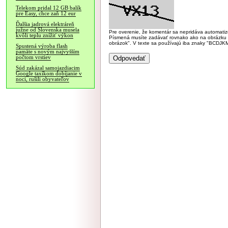
Telekom pridal 12 GB balík
pre Easy, chce zaň 12 eur
Ďalšia jadrová elektráreň
južne od Slovenska musela
Pre overenie, že komentár sa nepridáva automatizov
kvôli teplu znížiť výkon
Písmená musíte zadávať rovnako ako na obrázku veľk
obrázok". V texte sa používajú iba znaky "BC
Spustená výroba flash
pamäte s novým najvyšším
počtom vrstiev
Súd zakázal samojazdiacim
Google taxíkom dobíjanie v
noci, rušili obyvateľov