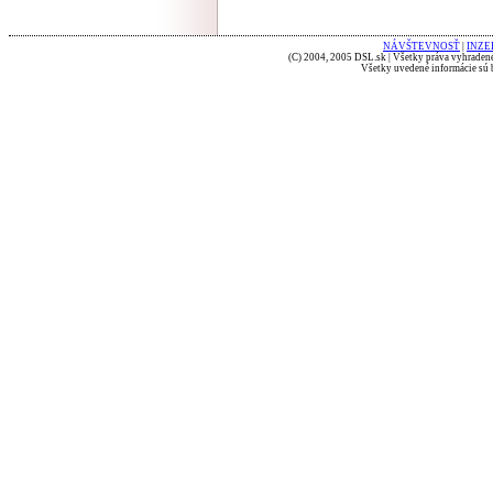
NÁVŠTEVNOSŤ
|
INZE
(C) 2004, 2005 DSL.sk | Všetky práva vyhradené
Všetky uvedené informácie sú b