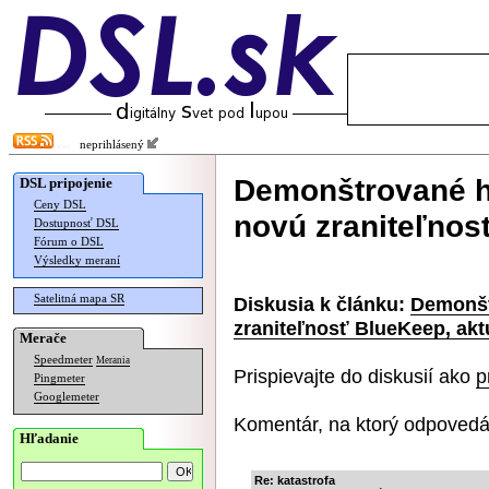
neprihlásený
Demonštrované h
DSL pripojenie
Ceny DSL
novú zraniteľnosť
Dostupnosť DSL
Fórum o DSL
Výsledky meraní
Satelitná mapa SR
Diskusia k článku:
Demonšt
zraniteľnosť BlueKeep, aktu
Merače
Speedmeter
Merania
Prispievajte do diskusií ako
p
Pingmeter
Googlemeter
Komentár, na ktorý odpovedá
Hľadanie
Re: katastrofa