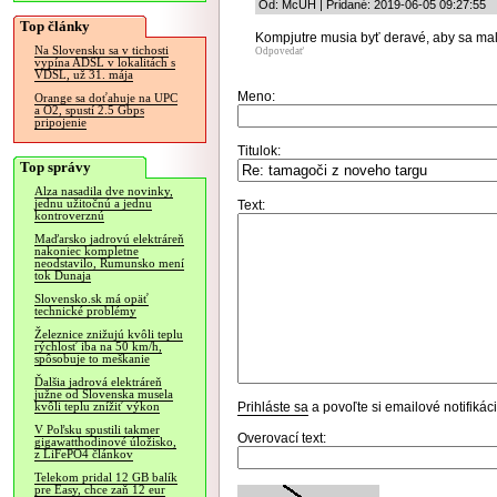
Od: McUH | Pridané: 2019-06-05 09:27:55
Top články
Kompjutre musia byť deravé, aby sa malo
Na Slovensku sa v tichosti
Odpovedať
vypína ADSL v lokalitách s
VDSL, už 31. mája
Meno:
Orange sa doťahuje na UPC
a O2, spustí 2.5 Gbps
pripojenie
Titulok:
Top správy
Alza nasadila dve novinky,
jednu užitočnú a jednu
Text:
kontroverznú
Maďarsko jadrovú elektráreň
nakoniec kompletne
neodstavilo, Rumunsko mení
tok Dunaja
Slovensko.sk má opäť
technické problémy
Železnice znižujú kvôli teplu
rýchlosť iba na 50 km/h,
spôsobuje to meškanie
Ďalšia jadrová elektráreň
južne od Slovenska musela
Prihláste sa
a povoľte si emailové notifiká
kvôli teplu znížiť výkon
V Poľsku spustili takmer
Overovací text:
gigawatthodinové úložisko,
z LiFePO4 článkov
Telekom pridal 12 GB balík
pre Easy, chce zaň 12 eur