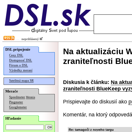
neprihlásený
Na aktualizáciu 
DSL pripojenie
Ceny DSL
zraniteľnosti Bl
Dostupnosť DSL
Fórum o DSL
Výsledky meraní
Satelitná mapa SR
Diskusia k článku:
Na aktua
zraniteľnosti BlueKeep vyz
Merače
Speedmeter
Merania
Prispievajte do diskusií ako
p
Pingmeter
Googlemeter
Komentár, na ktorý odpovedá
Hľadanie
Re: tamagoči z noveho targu