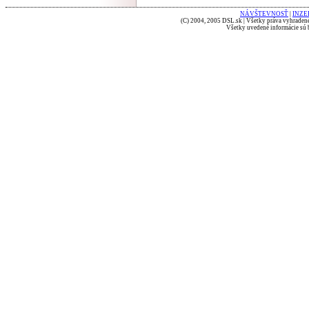
NÁVŠTEVNOSŤ
|
INZE
(C) 2004, 2005 DSL.sk | Všetky práva vyhradené
Všetky uvedené informácie sú b