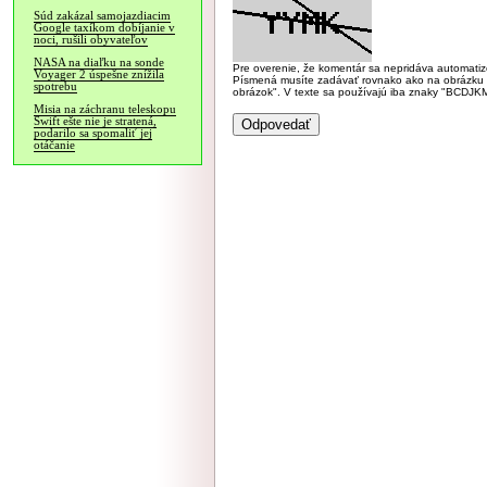
Súd zakázal samojazdiacim
Google taxíkom dobíjanie v
noci, rušili obyvateľov
NASA na diaľku na sonde
Pre overenie, že komentár sa nepridáva automatizov
Voyager 2 úspešne znížila
Písmená musíte zadávať rovnako ako na obrázku veľk
spotrebu
obrázok". V texte sa používajú iba znaky "BC
Misia na záchranu teleskopu
Swift ešte nie je stratená,
podarilo sa spomaliť jej
otáčanie