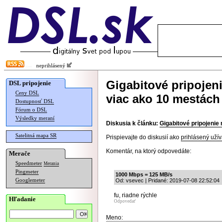
neprihlásený
Gigabitové pripojen
DSL pripojenie
Ceny DSL
viac ako 10 mestách
Dostupnosť DSL
Fórum o DSL
Výsledky meraní
Diskusia k článku:
Gigabitové pripojenie
Satelitná mapa SR
Prispievajte do diskusií ako
prihlásený užív
Komentár, na ktorý odpovedáte:
Merače
Speedmeter
Merania
Pingmeter
1000 Mbps = 125 MB/s
Googlemeter
Od: vsevec | Pridané: 2019-07-08 22:52:04
fu, riadne rýchle
Hľadanie
Odpovedať
Meno: