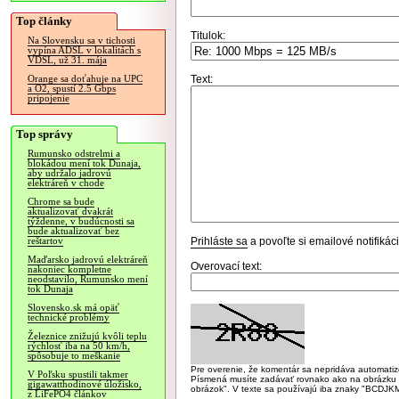
Top články
Titulok:
Na Slovensku sa v tichosti
vypína ADSL v lokalitách s
VDSL, už 31. mája
Text:
Orange sa doťahuje na UPC
a O2, spustí 2.5 Gbps
pripojenie
Top správy
Rumunsko odstrelmi a
blokádou mení tok Dunaja,
aby udržalo jadrovú
elektráreň v chode
Chrome sa bude
aktualizovať dvakrát
týždenne, v budúcnosti sa
bude aktualizovať bez
Prihláste sa
a povoľte si emailové notifiká
reštartov
Maďarsko jadrovú elektráreň
Overovací text:
nakoniec kompletne
neodstavilo, Rumunsko mení
tok Dunaja
Slovensko.sk má opäť
technické problémy
Železnice znižujú kvôli teplu
rýchlosť iba na 50 km/h,
spôsobuje to meškanie
Pre overenie, že komentár sa nepridáva automatizov
V Poľsku spustili takmer
Písmená musíte zadávať rovnako ako na obrázku veľk
gigawatthodinové úložisko,
obrázok". V texte sa používajú iba znaky "BC
z LiFePO4 článkov