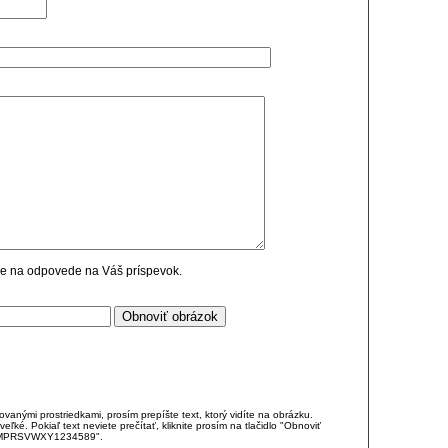
cie na odpovede na Váš príspevok.
anými prostriedkami, prosím prepíšte text, ktorý vidíte na obrázku.
é. Pokiaľ text neviete prečítať, kliknite prosím na tlačidlo "Obnoviť
DJKMPRSVWXY1234589".