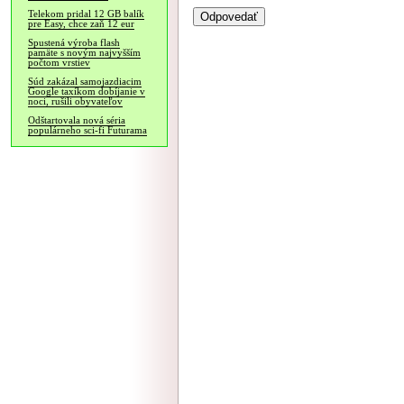
Telekom pridal 12 GB balík
pre Easy, chce zaň 12 eur
Spustená výroba flash
pamäte s novým najvyšším
počtom vrstiev
Súd zakázal samojazdiacim
Google taxíkom dobíjanie v
noci, rušili obyvateľov
Odštartovala nová séria
populárneho sci-fi Futurama