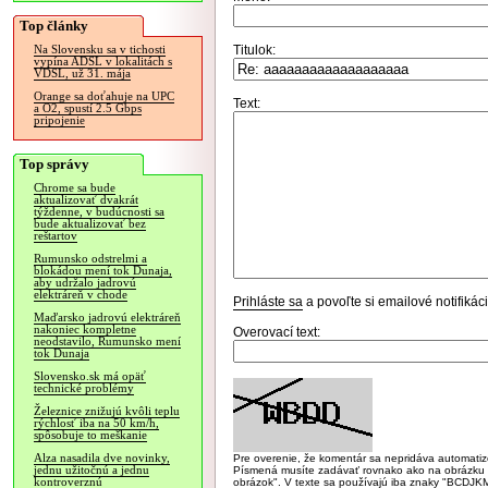
Top články
Titulok:
Na Slovensku sa v tichosti
vypína ADSL v lokalitách s
VDSL, už 31. mája
Orange sa doťahuje na UPC
Text:
a O2, spustí 2.5 Gbps
pripojenie
Top správy
Chrome sa bude
aktualizovať dvakrát
týždenne, v budúcnosti sa
bude aktualizovať bez
reštartov
Rumunsko odstrelmi a
blokádou mení tok Dunaja,
aby udržalo jadrovú
elektráreň v chode
Prihláste sa
a povoľte si emailové notifiká
Maďarsko jadrovú elektráreň
nakoniec kompletne
Overovací text:
neodstavilo, Rumunsko mení
tok Dunaja
Slovensko.sk má opäť
technické problémy
Železnice znižujú kvôli teplu
rýchlosť iba na 50 km/h,
spôsobuje to meškanie
Alza nasadila dve novinky,
Pre overenie, že komentár sa nepridáva automatizov
jednu užitočnú a jednu
Písmená musíte zadávať rovnako ako na obrázku veľk
kontroverznú
obrázok". V texte sa používajú iba znaky "BC