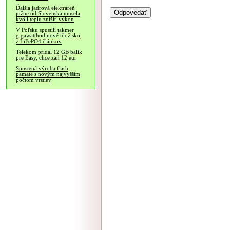
Ďalšia jadrová elektráreň
južne od Slovenska musela
kvôli teplu znížiť výkon
V Poľsku spustili takmer
gigawatthodinové úložisko,
z LiFePO4 článkov
Telekom pridal 12 GB balík
pre Easy, chce zaň 12 eur
Spustená výroba flash
pamäte s novým najvyšším
počtom vrstiev