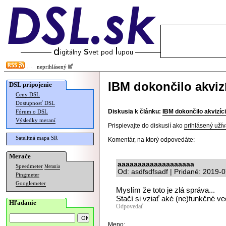
neprihlásený
IBM dokončilo akviz
DSL pripojenie
Ceny DSL
Dostupnosť DSL
Diskusia k článku:
IBM dokončilo akvizíc
Fórum o DSL
Výsledky meraní
Prispievajte do diskusií ako
prihlásený užív
Satelitná mapa SR
Komentár, na ktorý odpovedáte:
Merače
aaaaaaaaaaaaaaaaaaa
Speedmeter
Merania
Od: asdfsdfsadf | Pridané: 2019-
Pingmeter
Googlemeter
Myslím že toto je zlá správa...
Stačí si vziať aké (ne)funkčné ve
Hľadanie
Odpovedať
Meno: