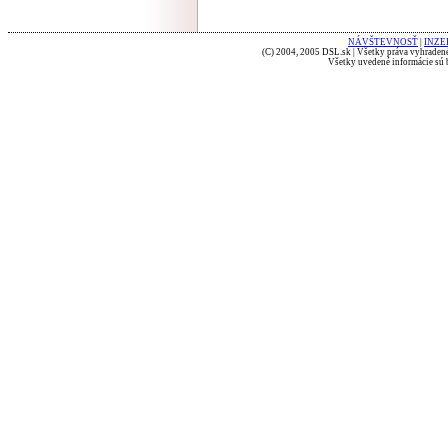
NÁVŠTEVNOSŤ
|
INZE
(C) 2004, 2005 DSL.sk | Všetky práva vyhradené
Všetky uvedené informácie sú b