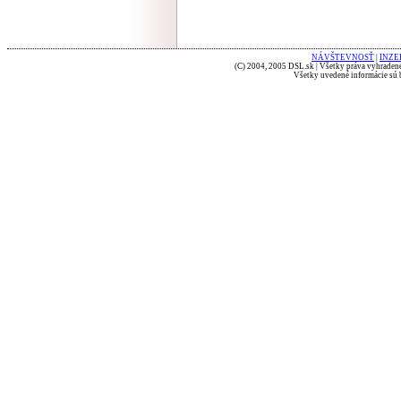
NÁVŠTEVNOSŤ
|
INZE
(C) 2004, 2005 DSL.sk | Všetky práva vyhradené
Všetky uvedené informácie sú b