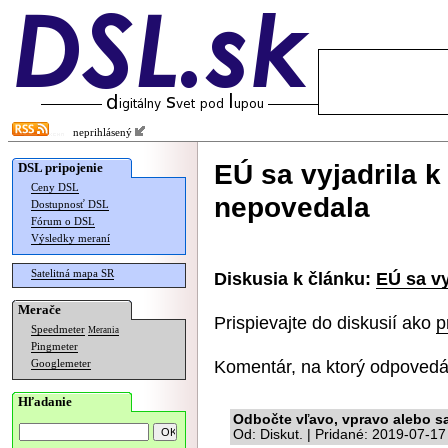
neprihlásený
EÚ sa vyjadrila k
DSL pripojenie
Ceny DSL
nepovedala
Dostupnosť DSL
Fórum o DSL
Výsledky meraní
Satelitná mapa SR
Diskusia k článku:
EÚ sa vy
Merače
Prispievajte do diskusií ako
p
Speedmeter
Merania
Pingmeter
Komentár, na ktorý odpovedá
Googlemeter
Hľadanie
Odbočte vľavo, vpravo alebo s
Od: Diskut. | Pridané: 2019-07-17