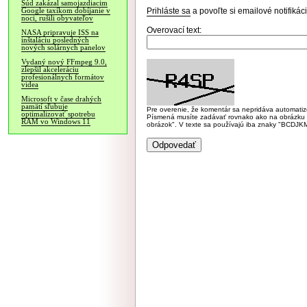
Súd zakázal samojazdiacim
Prihláste sa
a povoľte si emailové notifiká
Google taxíkom dobíjanie v
noci, rušili obyvateľov
Overovací text:
NASA pripravuje ISS na
inštaláciu posledných
nových solárnych panelov
Vydaný nový FFmpeg 9.0,
zlepšil akceleráciu
profesionálnych formátov
videa
Microsoft v čase drahých
pamätí sľubuje
Pre overenie, že komentár sa nepridáva automatizov
optimalizovať spotrebu
Písmená musíte zadávať rovnako ako na obrázku veľk
RAM vo Windows 11
obrázok". V texte sa používajú iba znaky "BC