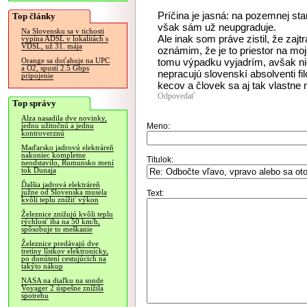
Príčina je jasná: na pozemnej st
Top články
však sám už neupgraduje.
Na Slovensku sa v tichosti
Ale inak som práve zistil, že zaj
vypína ADSL v lokalitách s
VDSL, už 31. mája
oznámim, že je to priestor na mo
tomu výpadku vyjadrím, avšak ni
Orange sa doťahuje na UPC
a O2, spustí 2.5 Gbps
nepracujú slovenskí absolventi fil
pripojenie
kecov a človek sa aj tak vlastne n
Odpovedať
Top správy
Alza nasadila dve novinky,
Meno:
jednu užitočnú a jednu
kontroverznú
Maďarsko jadrovú elektráreň
nakoniec kompletne
Titulok:
neodstavilo, Rumunsko mení
tok Dunaja
Ďalšia jadrová elektráreň
južne od Slovenska musela
Text:
kvôli teplu znížiť výkon
Železnice znižujú kvôli teplu
rýchlosť iba na 50 km/h,
spôsobuje to meškanie
Železnice predávajú dve
tretiny lístkov elektronicky,
po donútení cestujúcich na
takýto nákup
NASA na diaľku na sonde
Voyager 2 úspešne znížila
spotrebu