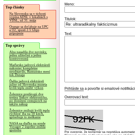
Meno:
Top články
Na Slovensku sa v tichosti
vypína ADSL v lokalitách s
Titulok:
VDSL, už 31. mája
Orange sa doťahuje na UPC
a O2, spustí 2.5 Gbps
pripojenie
Text:
Top správy
Alza nasadila dve novinky,
jednu užitočnú a jednu
kontroverznú
Maďarsko jadrovú elektráreň
nakoniec kompletne
neodstavilo, Rumunsko mení
tok Dunaja
Ďalšia jadrová elektráreň
južne od Slovenska musela
kvôli teplu znížiť výkon
Prihláste sa
a povoľte si emailové notifiká
Železnice predávajú dve
Overovací text:
tretiny lístkov elektronicky,
po donútení cestujúcich na
takýto nákup
Železnice znižujú kvôli teplu
rýchlosť iba na 50 km/h,
spôsobuje to meškanie
NASA na diaľku na sonde
Voyager 2 úspešne znížila
spotrebu
Pre overenie, že komentár sa nepridáva automatizov