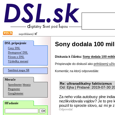
neprihlásený
Sony dodala 100 mi
DSL pripojenie
Ceny DSL
Dostupnosť DSL
Diskusia k článku:
Sony dodala 100 mili
Fórum o DSL
Výsledky meraní
Prispievajte do diskusií ako
prihlásený užív
Satelitná mapa SR
Komentár, na ktorý odpovedáte:
Merače
Re: ultraradikalny fakticizmus
Speedmeter
Merania
Od: Ejha | Pridané: 2019-07-30 2
Pingmeter
Googlemeter
Za neho volia autobusy plne india
nezlikvidovala vajdov? Je to pre
Hľadanie
pouzil to sproste slovo, az mi je 
Odpovedať