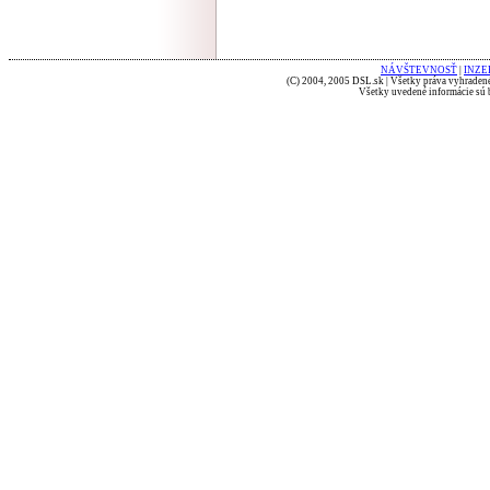
NÁVŠTEVNOSŤ
|
INZE
(C) 2004, 2005 DSL.sk | Všetky práva vyhradené
Všetky uvedené informácie sú b