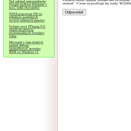
Písmená musíte zadávať rovnako ako na obrázku veľk
Súd zakázal samojazdiacim
obrázok". V texte sa používajú iba znaky "BC
Google taxíkom dobíjanie v
noci, rušili obyvateľov
NASA pripravuje ISS na
inštaláciu posledných
nových solárnych panelov
Vydaný nový FFmpeg 9.0,
zlepšil akceleráciu
profesionálnych formátov
videa
Microsoft v čase drahých
pamätí sľubuje
optimalizovať spotrebu
RAM vo Windows 11