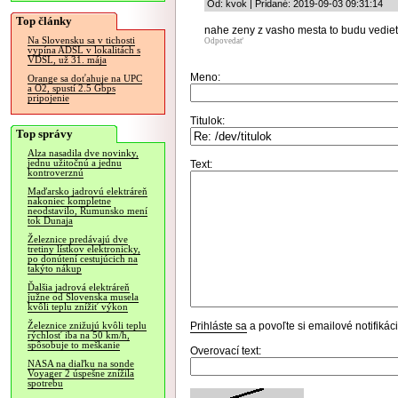
Od: kvok | Pridané: 2019-09-03 09:31:14
Top články
nahe zeny z vasho mesta to budu vediet
Na Slovensku sa v tichosti
Odpovedať
vypína ADSL v lokalitách s
VDSL, už 31. mája
Meno:
Orange sa doťahuje na UPC
a O2, spustí 2.5 Gbps
pripojenie
Titulok:
Top správy
Alza nasadila dve novinky,
jednu užitočnú a jednu
Text:
kontroverznú
Maďarsko jadrovú elektráreň
nakoniec kompletne
neodstavilo, Rumunsko mení
tok Dunaja
Železnice predávajú dve
tretiny lístkov elektronicky,
po donútení cestujúcich na
takýto nákup
Ďalšia jadrová elektráreň
južne od Slovenska musela
kvôli teplu znížiť výkon
Prihláste sa
a povoľte si emailové notifiká
Železnice znižujú kvôli teplu
rýchlosť iba na 50 km/h,
spôsobuje to meškanie
Overovací text:
NASA na diaľku na sonde
Voyager 2 úspešne znížila
spotrebu