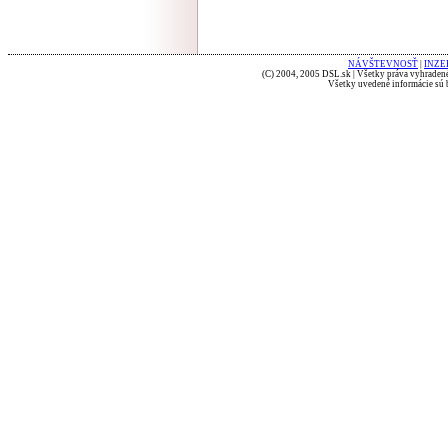
NÁVŠTEVNOSŤ
|
INZE
(C) 2004, 2005 DSL.sk | Všetky práva vyhradené
Všetky uvedené informácie sú b