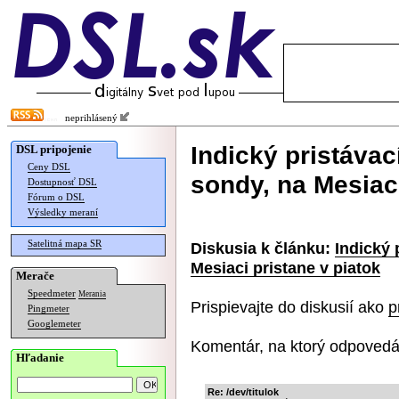
neprihlásený
Indický pristávac
DSL pripojenie
Ceny DSL
sondy, na Mesiaci
Dostupnosť DSL
Fórum o DSL
Výsledky meraní
Satelitná mapa SR
Diskusia k článku:
Indický 
Mesiaci pristane v piatok
Merače
Speedmeter
Merania
Prispievajte do diskusií ako
p
Pingmeter
Googlemeter
Komentár, na ktorý odpovedá
Hľadanie
Re: /dev/titulok