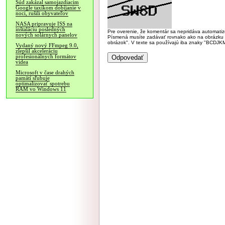
Súd zakázal samojazdiacim
Google taxíkom dobíjanie v
noci, rušili obyvateľov
NASA pripravuje ISS na
inštaláciu posledných
Pre overenie, že komentár sa nepridáva automatizov
nových solárnych panelov
Písmená musíte zadávať rovnako ako na obrázku veľk
obrázok". V texte sa používajú iba znaky "BC
Vydaný nový FFmpeg 9.0,
zlepšil akceleráciu
profesionálnych formátov
videa
Microsoft v čase drahých
pamätí sľubuje
optimalizovať spotrebu
RAM vo Windows 11