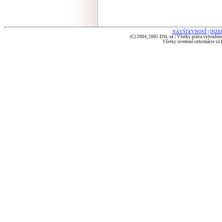
NÁVŠTEVNOSŤ
|
INZE
(C) 2004, 2005 DSL.sk | Všetky práva vyhradené
Všetky uvedené informácie sú b