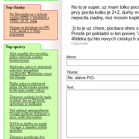
No to je super, uz mam tolko poc
Top články
prvy pocita kolko je 2+2, durhy m
Na Slovensku sa v tichosti
nepocita ziadny, noz mosim kopit
vypína ADSL v lokalitách s
VDSL, už 31. mája
:)) to je uz chore, pocitace dnes
Orange sa doťahuje na UPC
a O2, spustí 2.5 Gbps
Proste pri pokladni si len povies 
pripojenie
40deka tychto novych cinskych 
Odpovedať
Top správy
Alza nasadila dve novinky,
Meno:
jednu užitočnú a jednu
kontroverznú
Maďarsko jadrovú elektráreň
nakoniec kompletne
Titulok:
neodstavilo, Rumunsko mení
tok Dunaja
Ďalšia jadrová elektráreň
južne od Slovenska musela
Text:
kvôli teplu znížiť výkon
Železnice znižujú kvôli teplu
rýchlosť iba na 50 km/h,
spôsobuje to meškanie
Súd zakázal samojazdiacim
Google taxíkom dobíjanie v
noci, rušili obyvateľov
NASA na diaľku na sonde
Voyager 2 úspešne znížila
spotrebu
Železnice predávajú dve