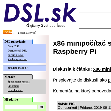
neprihlásený
x86 minipočítač 
DSL pripojenie
Ceny DSL
Raspberry Pi
Dostupnosť DSL
Fórum o DSL
Výsledky meraní
Satelitná mapa SR
Diskusia k článku:
x86 min
Merače
Prispievajte do diskusií ako
p
Speedmeter
Merania
Pingmeter
Komentár, na ktorý odpovedá
Googlemeter
Hľadanie
dalsie PiCi
Od: userkoti | Pridané: 2019-09-1