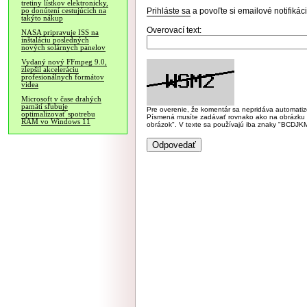
tretiny lístkov elektronicky,
Prihláste sa
a povoľte si emailové notifiká
po donútení cestujúcich na
takýto nákup
Overovací text:
NASA pripravuje ISS na
inštaláciu posledných
nových solárnych panelov
Vydaný nový FFmpeg 9.0,
zlepšil akceleráciu
profesionálnych formátov
videa
Microsoft v čase drahých
pamätí sľubuje
Pre overenie, že komentár sa nepridáva automatizov
optimalizovať spotrebu
Písmená musíte zadávať rovnako ako na obrázku veľk
RAM vo Windows 11
obrázok". V texte sa používajú iba znaky "BC