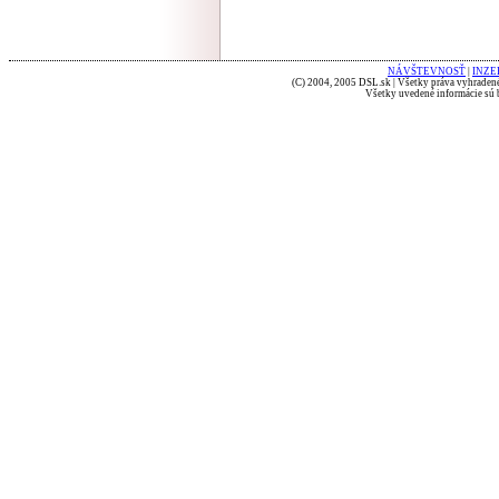
NÁVŠTEVNOSŤ
|
INZE
(C) 2004, 2005 DSL.sk | Všetky práva vyhradené
Všetky uvedené informácie sú b