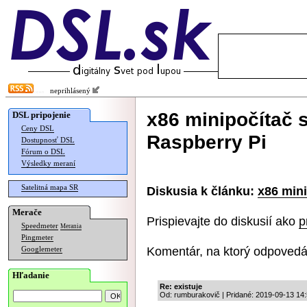
neprihlásený
x86 minipočítač 
DSL pripojenie
Ceny DSL
Raspberry Pi
Dostupnosť DSL
Fórum o DSL
Výsledky meraní
Satelitná mapa SR
Diskusia k článku:
x86 min
Merače
Prispievajte do diskusií ako
p
Speedmeter
Merania
Pingmeter
Komentár, na ktorý odpovedá
Googlemeter
Hľadanie
Re: existuje
Od: rumburakovič | Pridané: 2019-09-13 14