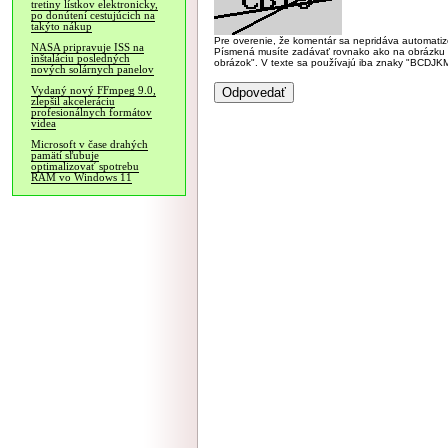
tretiny lístkov elektronicky,
po donútení cestujúcich na
takýto nákup
Pre overenie, že komentár sa nepridáva automatizov
NASA pripravuje ISS na
Písmená musíte zadávať rovnako ako na obrázku veľk
inštaláciu posledných
obrázok". V texte sa používajú iba znaky "BC
nových solárnych panelov
Vydaný nový FFmpeg 9.0,
zlepšil akceleráciu
profesionálnych formátov
videa
Microsoft v čase drahých
pamätí sľubuje
optimalizovať spotrebu
RAM vo Windows 11