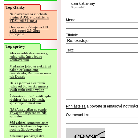
sem šokuvaný
Top články
Odpovedať
Na Slovensku sa v tichosti
vypína ADSL v lokalitách s
Meno:
VDSL, už 31. mája
Orange sa doťahuje na UPC
a O2, spustí 2.5 Gbps
pripojenie
Titulok:
Top správy
Text:
Alza nasadila dve novinky,
jednu užitočnú a jednu
kontroverznú
Maďarsko jadrovú elektráreň
nakoniec kompletne
neodstavilo, Rumunsko mení
tok Dunaja
Ďalšia jadrová elektráreň
južne od Slovenska musela
kvôli teplu znížiť výkon
Železnice znižujú kvôli teplu
rýchlosť iba na 50 km/h,
spôsobuje to meškanie
Prihláste sa
a povoľte si emailové notifiká
NASA na diaľku na sonde
Voyager 2 úspešne znížila
Overovací text:
spotrebu
Súd zakázal samojazdiacim
Google taxíkom dobíjanie v
noci, rušili obyvateľov
Železnice predávajú dve