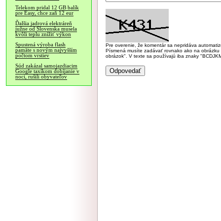
Telekom pridal 12 GB balík
pre Easy, chce zaň 12 eur
Ďalšia jadrová elektráreň
južne od Slovenska musela
kvôli teplu znížiť výkon
Spustená výroba flash
Pre overenie, že komentár sa nepridáva automatizov
pamäte s novým najvyšším
Písmená musíte zadávať rovnako ako na obrázku veľk
počtom vrstiev
obrázok". V texte sa používajú iba znaky "BC
Súd zakázal samojazdiacim
Google taxíkom dobíjanie v
noci, rušili obyvateľov