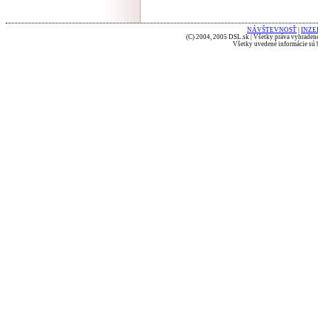
NÁVŠTEVNOSŤ
|
INZE
(C) 2004, 2005 DSL.sk | Všetky práva vyhradené
Všetky uvedené informácie sú b