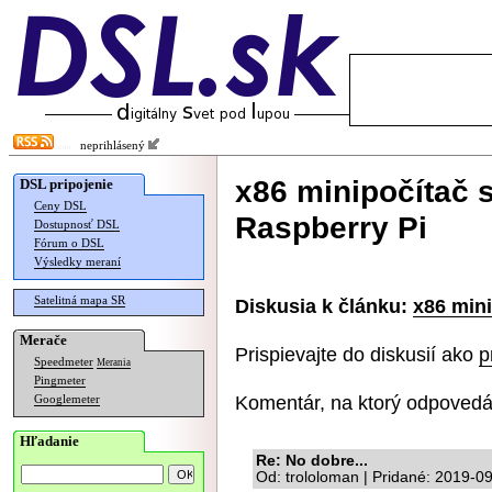
neprihlásený
x86 minipočítač 
DSL pripojenie
Ceny DSL
Raspberry Pi
Dostupnosť DSL
Fórum o DSL
Výsledky meraní
Satelitná mapa SR
Diskusia k článku:
x86 min
Merače
Prispievajte do diskusií ako
p
Speedmeter
Merania
Pingmeter
Komentár, na ktorý odpovedá
Googlemeter
Hľadanie
Re: No dobre...
Od: trololoman | Pridané: 2019-0