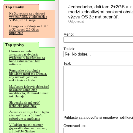
Jednoducho, dali tam 2+2GB a k
Top články
medzi jednotlivými bankami obst
Na Slovensku sa v tichosti
výzvu OS že má prepnúť.
vypína ADSL v lokalitách s
VDSL, už 31. mája
Odpovedať
Orange sa doťahuje na UPC
a O2, spustí 2.5 Gbps
pripojenie
Meno:
Top správy
Titulok:
Chrome sa bude
aktualizovať dvakrát
týždenne, v budúcnosti sa
bude aktualizovať bez
Text:
reštartov
Rumunsko odstrelmi a
blokádou mení tok Dunaja,
aby udržalo jadrovú
elektráreň v chode
Maďarsko jadrovú elektráreň
nakoniec kompletne
neodstavilo, Rumunsko mení
tok Dunaja
Slovensko.sk má opäť
technické problémy
Železnice znižujú kvôli teplu
rýchlosť iba na 50 km/h,
Prihláste sa
a povoľte si emailové notifiká
spôsobuje to meškanie
V Poľsku spustili takmer
Overovací text:
gigawatthodinové úložisko,
z LiFePO4 článkov